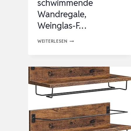
schwimmende
Wandregale,
Weinglas-F…
HOOBRO
WEITERLESEN
WANDMONTIERTE
WEINREGALE
3ER
SET,
WEINREGALE,
HÄNGENDE
SCHWIMMENDE
WANDREGALE,
WEINGLAS-
F…