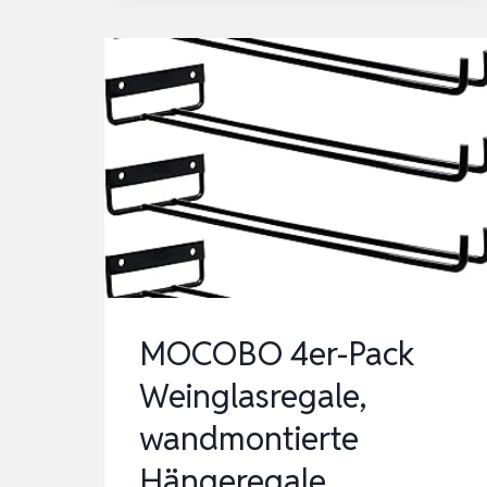
WEINREGALE
2ER
SET,
WEINREGALE,
HÄNGENDE
SCHWIMMENDE
WANDREGALE,
WEINGLAS-
F…
MOCOBO 4er-Pack
Weinglasregale,
wandmontierte
Hängeregale,