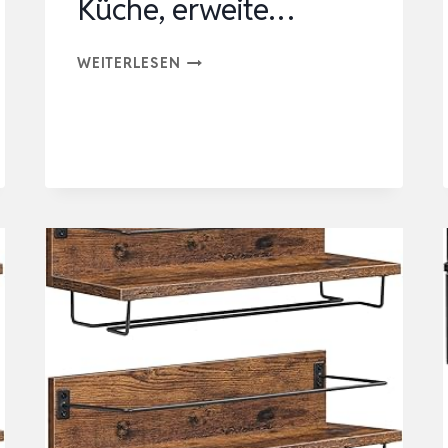
Küche, erweite…
SONGMICS
WEITERLESEN
GEWÜRZREGAL,
2ER
SET
KÜCHEN-
ORGANIZER,
KÜCHENREGAL,
SCHRANK-
ORGANIZER
KÜCHE,
ERWEITE…