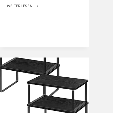
NIFFGAFF
WEITERLESEN
REGAL
FÜR
KAFFEE-
ECKE
&
ARBEITSPLATTE
–
KLEINER
ORGANIZER
FÜR
KÜCHE
&
KAFFEEECKE,
P…