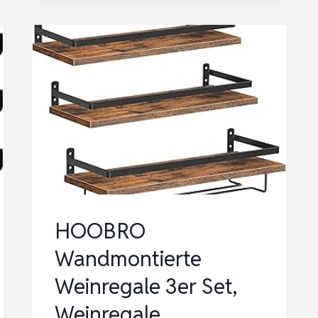
WEINREGALE
2ER
SET,
WEINREGALE,
HÄNGENDE
SCHWIMMENDE
WANDREGALE,
WEINGLAS-
F…
HOOBRO
Wandmontierte
Weinregale 3er Set,
Weinregale,