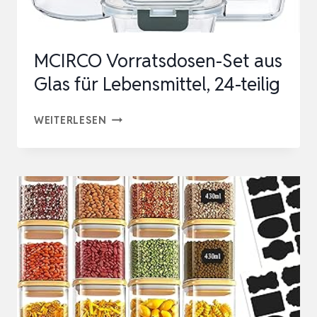
AUSLAUFSICHERE
+
MCIRCO Vorratsdosen-Set aus
LUFTDICHTE
Glas für Lebensmittel, 24-teilig
V…
MCIRCO
WEITERLESEN
VORRATSDOSEN-
SET
AUS
GLAS
FÜR
LEBENSMITTEL,
24-
TEILIG