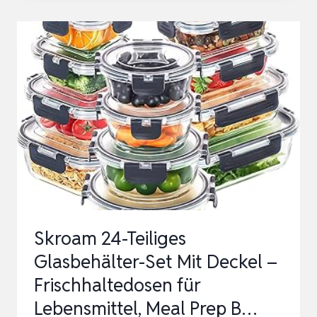
FRISCHHALTEDOSEN
SET,
20
TEILE
(10
BEHÄLTER,
10
DECKEL),
SPÜLMASCHINENFEST,
MIKROWE…
Skroam 24-Teiliges
Glasbehälter-Set Mit Deckel –
Frischhaltedosen für
Lebensmittel, Meal Prep B…