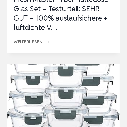
Glas Set – Testurteil: SEHR
GUT – 100% auslaufsichere +
luftdichte V…
FRESH
WEITERLESEN
MASTER
FRISCHHALTEDOSE
GLAS
SET
–
TESTURTEIL:
SEHR
GUT
–
100%