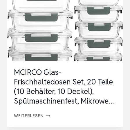
DECKEL,
2
GRÖSSEN :
1
200ML X
6
, 6
00ML X
MCIRCO Glas-
6
Frischhaltedosen Set, 20 Teile
, V
(10 Behälter, 10 Deckel),
ORRATSDOSEN G
Spülmaschinenfest, Mikrowe…
LA…
MCIRCO
WEITERLESEN
GLAS-