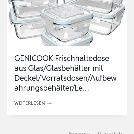
DECKEL
ECKIG,GLASBEHÄLTER
HOL…
GENICOOK Frischhaltedose
aus Glas/Glasbehälter mit
Deckel/Vorratsdosen/Aufbew
ahrungsbehälter/Le…
GENICOOK
WEITERLESEN
FRISCHHALTEDOSE
AUS
GLAS/GLASBEHÄLTER
Impressum
Datenschutz