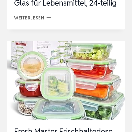
Glas für Lebensmittel, 24-teilig
MCIRCO
WEITERLESEN
VORRATSDOSEN-
SET
AUS
GLAS
FÜR
LEBENSMITTEL,
24-
TEILIG
Fresh Master Frischhaltedose