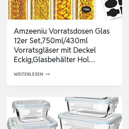
Amzeeniu Vorratsdosen Glas
12er Set,750ml/430ml
Vorratsgläser mit Deckel
Eckig,Glasbehälter Hol…
AMZEENIU
WEITERLESEN
VORRATSDOSEN
GLAS
12ER
SET,750ML/430ML
VORRATSGLÄSER
MIT