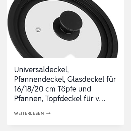
16
X
16
CM,
GLASDECKEL
Universaldeckel,
Pfannendeckel, Glasdeckel für
16/18/20 cm Töpfe und
Pfannen, Topfdeckel für v…
UNIVERSALDECKEL,
WEITERLESEN
PFANNENDECKEL,
GLASDECKEL