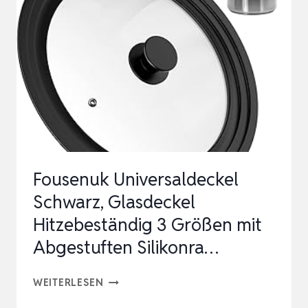
UND
28
DECKEL
GLASDECKEL
MIT
ABGESTUFTEN
SILIKONRAND,
DECKEL
Fousenuk Universaldeckel
FÜ…
Schwarz, Glasdeckel
Hitzebeständig 3 Größen mit
Abgestuften Silikonra…
FOUSENUK
WEITERLESEN
UNIVERSALDECKEL