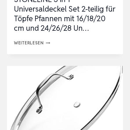
Universaldeckel Set 2-teilig für
Töpfe Pfannen mit 16/18/20
cm und 24/26/28 Un…
STONELINE
WEITERLESEN
3
IN
1
UNIVERSALDECKEL
SET
2-
TEILIG
FÜR
TÖPFE
PFANNEN