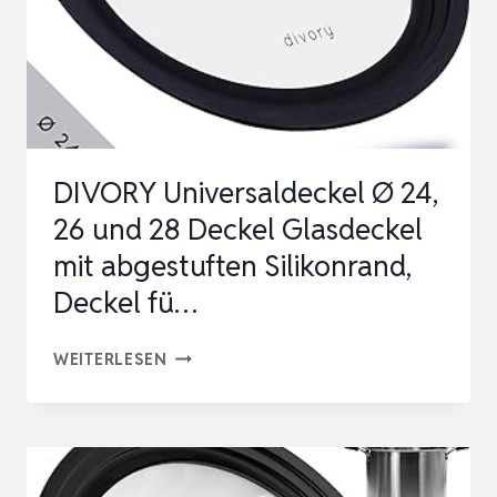
PFANNEN
&
TÖPFE
|
HITZEBESTÄNDIG
DIVORY Universaldeckel Ø 24,
BIS
26 und 28 Deckel Glasdeckel
250°C
mit abgestuften Silikonrand,
|
Deckel fü…
TOP…
DIVORY
WEITERLESEN
UNIVERSALDECKEL
Ø
24,
26