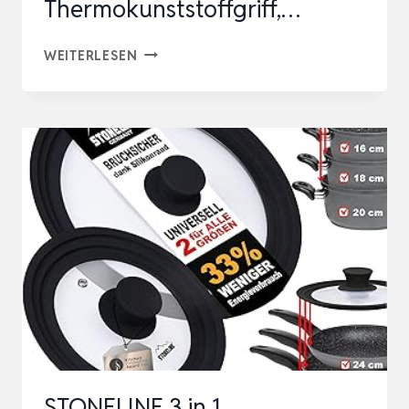
Thermokunststoffgriff,…
TEFAL
WEITERLESEN
GLASDECKEL
28
CM,
EDELSTAHLFASSUNG,
SPÜLMASCHINENFEST,
DAMPFVENTIL,
THERMOKUNSTSTOFFGRIFF,
…
STONELINE 3 in 1