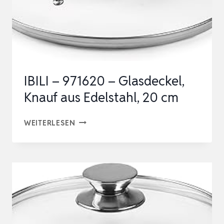
IBILI – 971620 – Glasdeckel,
Knauf aus Edelstahl, 20 cm
IBILI
WEITERLESEN
–
971620
–
GLASDECKEL,
KNAUF
AUS