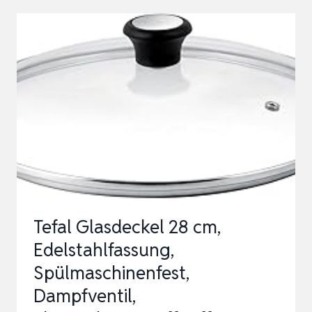
FÜR
16/18/20
CM
TÖPFE
UND
PFANNEN,
TOPFDECKEL
FÜR
V…
Tefal Glasdeckel 28 cm,
Edelstahlfassung,
Spülmaschinenfest,
Dampfventil,