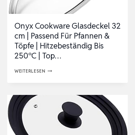
MIT
16/18/20
Onyx Cookware Glasdeckel 32
CM
cm | Passend Für Pfannen &
UND
Töpfe | Hitzebeständig Bis
24/26/28
250°C | Top…
UN…
ONYX
WEITERLESEN
COOKWARE
GLASDECKEL
32
CM
|
PASSEND
FÜR