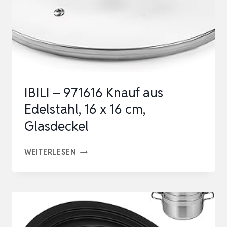
EDELSTAHL,
20
CM
IBILI – 971616 Knauf aus
Edelstahl, 16 x 16 cm,
Glasdeckel
IBILI
WEITERLESEN
–
971616
KNAUF
AUS
EDELSTAHL,