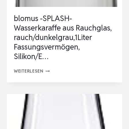
LAS, W
ASSERK…
blomus -SPLASH-
Wasserkaraffe aus Rauchglas,
rauch/dunkelgrau,1Liter
Fassungsvermögen,
Silikon/E…
BLOMUS
WEITERLESEN
-
SPLASH-
WASSERKARAFFE
AUS
RAUCHGLAS,
RAUCH/DUNKELGRAU,1LITER