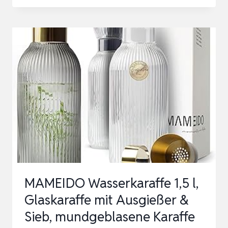
PILASTRO
GERIFFELTE
GLASKARAFFE
–
DÄNISCHES
DESIGN
–
ART
DECO
STIL
–
SPÜLMASCHINENFEST
MAMEIDO Wasserkaraffe 1,5 l,
…
Glaskaraffe mit Ausgießer &
Sieb, mundgeblasene Karaffe