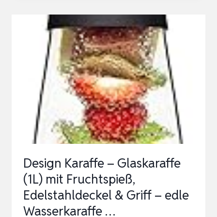
WASSERKARAFFE
0,8L,
HÖHE
24
CM,
GLASKARAFFE
MIT
DECKEL,
SILIKONDECKEL,
CLOSEUP-
VERSCH…
Design Karaffe – Glaskaraffe
(1L) mit Fruchtspieß,
Edelstahldeckel & Griff – edle
Wasserkaraffe …