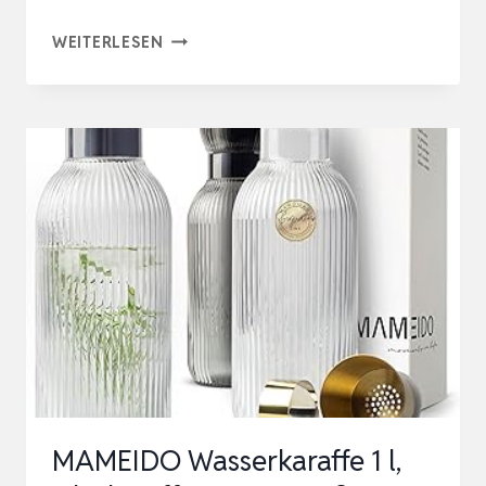
DESIGN
WEITERLESEN
KARAFFE
–
GLASKARAFFE
(1L)
MIT
FRUCHTSPIESS, E
DELSTAHLDECKEL &
G
RIFF –
E
DLE W
ASSERKARAFFE …
MAMEIDO Wasserkaraffe 1 l,