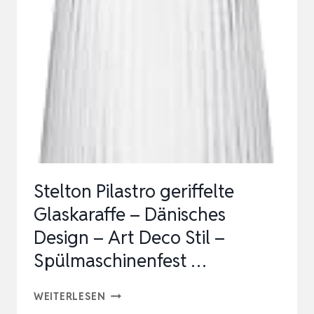
GLAS,
1
LITER,
GLASKARAFFE
MIT
DECKEL,
SILIKONDECKEL,
CLOSEUP-
VERSCHLUSS
Stelton Pilastro geriffelte
Glaskaraffe – Dänisches
Design – Art Deco Stil –
Spülmaschinenfest …
STELTON
WEITERLESEN