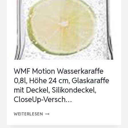
MIT
AUSGIESSER &
S
IEB, M
UNDGEBLASENE K
ARAFFE G
LAS, W
ASSERK…
WMF Motion Wasserkaraffe
0,8l, Höhe 24 cm, Glaskaraffe
mit Deckel, Silikondeckel,
CloseUp-Versch…
WMF
WEITERLESEN
MOTION