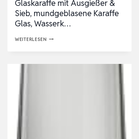
Glaskaraffe mit Ausgießer &
Sieb, mundgeblasene Karaffe
Glas, Wasserk…
MAMEIDO
WEITERLESEN
WASSERKARAFFE
1
L,
GLASKARAFFE
MIT
AUSGIESSER &
S
IEB, M
UNDGEBLASENE K
ARAFFE G