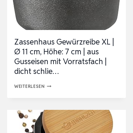
Zassenhaus Gewürzreibe XL |
Ø 11 cm, Höhe: 7 cm | aus
Gusseisen mit Vorratsfach |
dicht schlie…
ZASSENHAUS
WEITERLESEN
GEWÜRZREIBE
XL
|
Ø
11