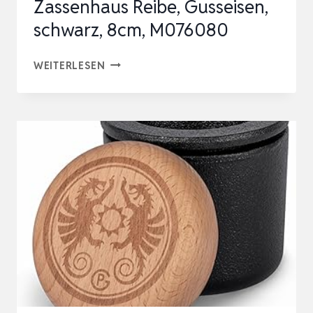
Zassenhaus Reibe, Gusseisen,
|
schwarz, 8cm, M076080
BAMBUSDECKEL
MIT
ZASSENHAUS
WEITERLESEN
SILI…
REIBE,
GUSSEISEN,
SCHWARZ,
8CM,
M076080