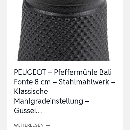
KLEINER
HELFER
FÜR
FRISCHE
AROMEN.
ZUM
MAHLEN
&
PEUGEOT – Pfeffermühle Bali
AUFBEWAHR…
Fonte 8 cm – Stahlmahlwerk –
Klassische
Mahlgradeinstellung –
Gussei…
PEUGEOT
WEITERLESEN