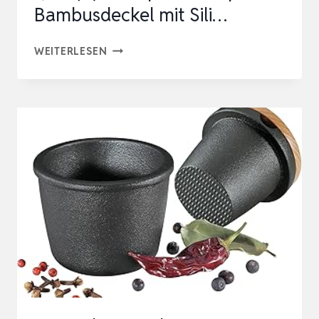
Bambusdeckel mit Sili…
MAHLZEIT
WEITERLESEN
GUSSEISEN
PFEFFERMÜHLE
PEPPERMILL
|
Ø
7,5
X
(H)
8
CM
|
SCHWARZ