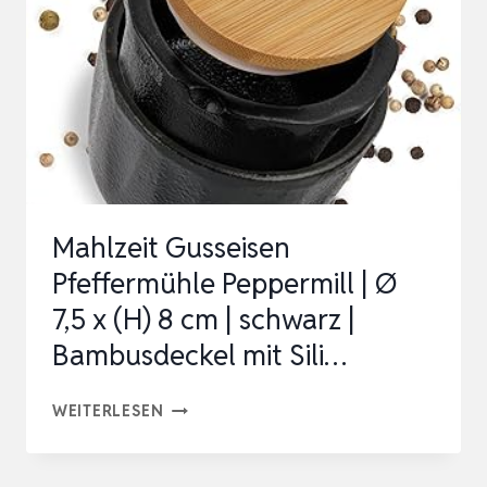
CM,
HÖHE:
7
CM
|
AUS
GUSSEISEN
Mahlzeit Gusseisen
MIT
Pfeffermühle Peppermill | Ø
VORRATSFACH
7,5 x (H) 8 cm | schwarz |
|
Bambusdeckel mit Sili…
DICHT
SCHLIE…
MAHLZEIT
WEITERLESEN
GUSSEISEN
PFEFFERMÜHLE