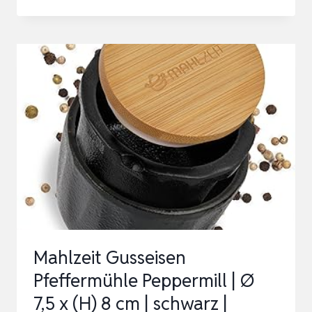
–
PFEFFERMÜHLE
BALI
FONTE
8
CM
–
STAHLMAHLWERK
–
KLASSISCHE
MAHLGRADEINSTELLUNG
–
Mahlzeit Gusseisen
GUSSEI…
Pfeffermühle Peppermill | Ø
7,5 x (H) 8 cm | schwarz |