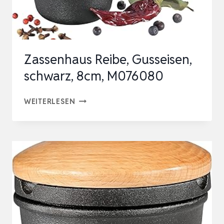
AROMEN.
ZUM
MAHLEN
&
Zassenhaus Reibe, Gusseisen,
AUFBEWAHR…
schwarz, 8cm, M076080
ZASSENHAUS
WEITERLESEN
REIBE,
GUSSEISEN,
SCHWARZ,
8CM,
M076080