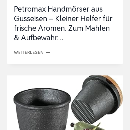
Petromax Handmörser aus
Gusseisen – Kleiner Helfer für
frische Aromen. Zum Mahlen
& Aufbewahr…
PETROMAX
WEITERLESEN
HANDMÖRSER
AUS
GUSSEISEN
–
KLEINER
HELFER
FÜR
FRISCHE