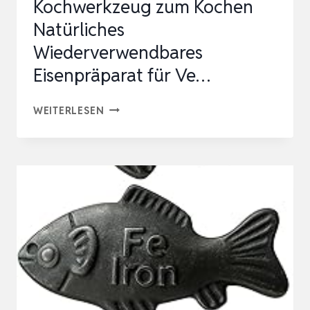
Kochwerkzeug zum Kochen
Natürliches
Wiederverwendbares
Eisenpräparat für Ve…
LIFKOME
WEITERLESEN
EISENFISCH
KOCHWERKZEUG
ZUM
KOCHEN
NATÜRLICHES
WIEDERVERWENDBARES
EISENPRÄPARAT
FÜR
VE…