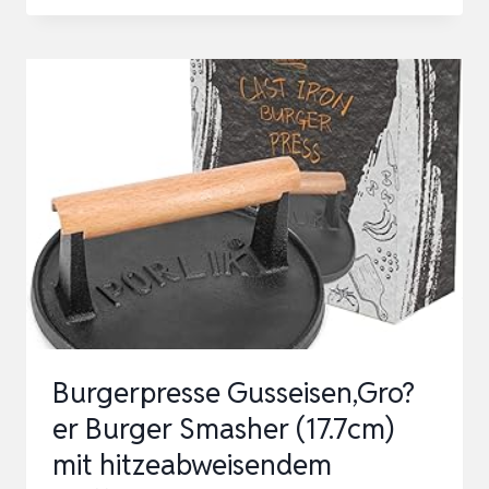
CUISINE
BRATPFANNE
AUS
GUSSEISEN,
25
CM,
MIT
VORBEHANDLUNGSBESCHICHTUNG,
IDEAL
FÜR
DEN
INNEN-
Burgerpresse Gusseisen,Gro?
…
er Burger Smasher (17.7cm)
mit hitzeabweisendem