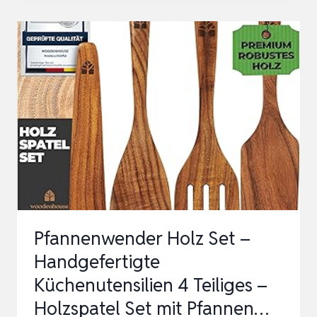
SET,
HITZEBESTÄNDIG,
ANTIHAFTBESCHICHTET,
KOCHUTENSILIEN,
SILIKON-
SPAT…
Pfannenwender Holz Set –
Handgefertigte
Küchenutensilien 4 Teiliges –
Holzspatel Set mit Pfannen…