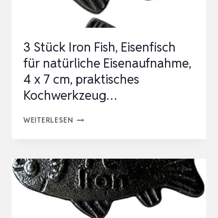
3 Stück Iron Fish, Eisenfisch
für natürliche Eisenaufnahme,
4 x 7 cm, praktisches
Kochwerkzeug…
3
WEITERLESEN
STÜCK
IRON
FISH,
EISENFISCH
FÜR
NATÜRLICHE