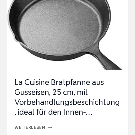
NATÜRLICHES
EISENPRÄPARAT
BEI
ANÄMIE
&
EISENMANGEL
|
WIEDERVERWENDB…
La Cuisine Bratpfanne aus
Gusseisen, 25 cm, mit
Vorbehandlungsbeschichtung
, ideal für den Innen-…
LA
WEITERLESEN