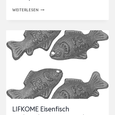
PFANNENWENDER
WEITERLESEN
HOLZ
SET
–
HANDGEFERTIGTE
KÜCHENUTENSILIEN
4
TEILIGES
–
HOLZSPATEL
SET
MIT
PFANNEN…
LIFKOME Eisenfisch