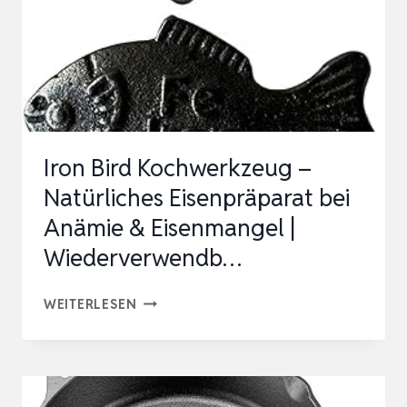
EISENAUFNAHME,
4
X
7
CM,
PRAKTISCHES
Iron Bird Kochwerkzeug –
KOCHWERKZEUG…
Natürliches Eisenpräparat bei
Anämie & Eisenmangel |
Wiederverwendb…
IRON
WEITERLESEN
BIRD
KOCHWERKZEUG
–