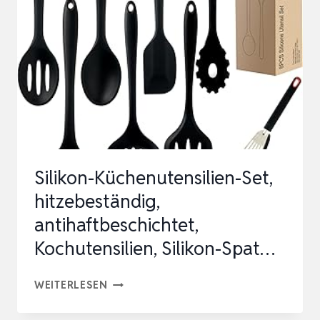
2
STÜCK
NATÜRLICHES
EISENPRÄPARAT
FÜR
VEGANER
SCHWA…
Silikon-Küchenutensilien-Set,
hitzebeständig,
antihaftbeschichtet,
Kochutensilien, Silikon-Spat…
SILIKON-
WEITERLESEN
KÜCHENUTENSILIEN-