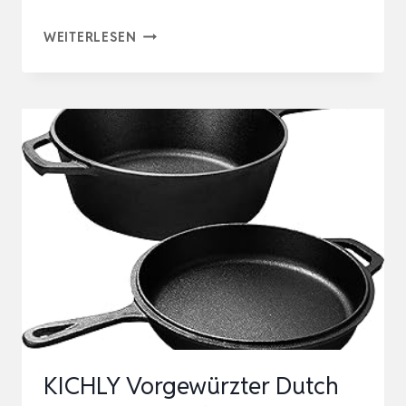
OVERMONT
WEITERLESEN
GRILLPFANNE
GUSSEISEN
MIT
GRIFF
–
VOREINGEBRANNTE
STEAKPFANNEN
BRATPFANNE
–
CAST
IRON
PA…
KICHLY Vorgewürzter Dutch