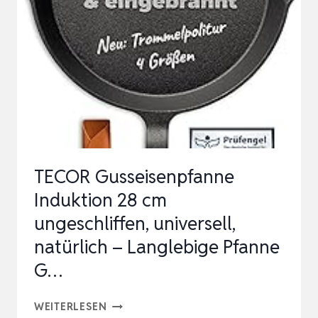
GESCHLIFFEN,
UNIVERSELL,
NATÜRLICH
–
LANGLEBIGE
PFANNE
GUS…
TECOR Gusseisenpfanne
Induktion 28 cm
ungeschliffen, universell,
natürlich – Langlebige Pfanne
G…
TECOR
WEITERLESEN