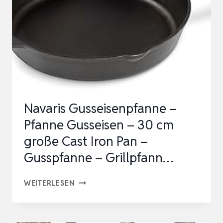
NATÜRLICH
–
LANGLEBIGE
PFANNE
GUSSEISEN…
Navaris Gusseisenpfanne –
Pfanne Gusseisen – 30 cm
große Cast Iron Pan –
Gusspfanne – Grillpfann…
NAVARIS
WEITERLESEN
GUSSEISENPFANNE
–