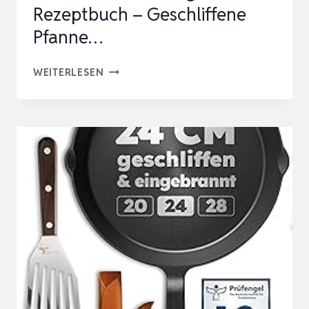
Rezeptbuch – Geschliffene
Pfanne…
KRUSTENZAUBER
WEITERLESEN
GUSSEISENPFANNE
INDUKTION
28CM
INKL.
ANLEITUNG
UND
REZEPTBUCH
–
GESCHLIFFENE
PFANNE…