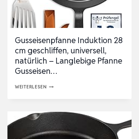
LANGLEBIGE
PFANNE
GUS…
Gusseisenpfanne Induktion 28
cm geschliffen, universell,
natürlich – Langlebige Pfanne
Gusseisen…
GUSSEISENPFANNE
WEITERLESEN
INDUKTION
28
CM
GESCHLIFFEN,
UNIVERSELL,