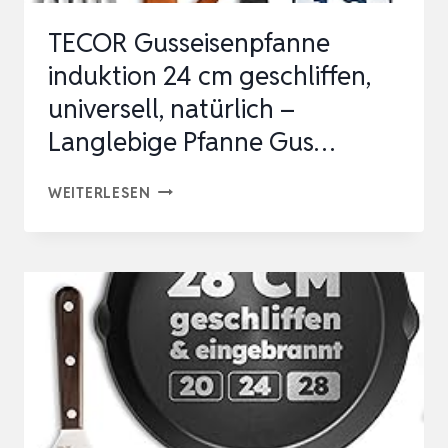
TECOR Gusseisenpfanne
induktion 24 cm geschliffen,
universell, natürlich –
Langlebige Pfanne Gus…
TECOR
WEITERLESEN
GUSSEISENPFANNE
INDUKTION
24
CM
GESCHLIFFEN,
UNIVERSELL,
NATÜRLICH
–