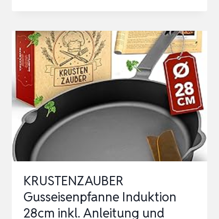
GUSSEISENPFANNE
INDUKTION
28
CM
UNGESCHLIFFEN,
UNIVERSELL,
NATÜRLICH
–
LANGLEBIGE
PFANNE
G…
KRUSTENZAUBER
Gusseisenpfanne Induktion
28cm inkl. Anleitung und