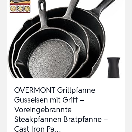
PFANNE
GUSSEISEN
–
30
CM
GROSSE C
AST I
RON P
AN –
G
OVERMONT Grillpfanne
USSPFANNE –
Gusseisen mit Griff –
G
Voreingebrannte
RILLPFANN…
Steakpfannen Bratpfanne –
Cast Iron Pa…