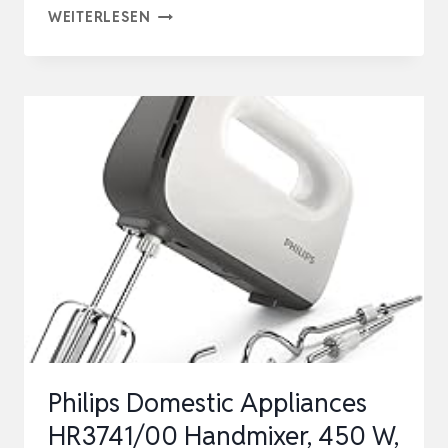
KRUPS
WEITERLESEN
3
MIX
4000
HANDMIXER,
450
WATT,
ROBUSTES
DESIGN,
VARIABLER
GESCHWINDIGKEITSREGLER,
TURBO-
U…
Philips Domestic Appliances
HR3741/00 Handmixer, 450 W,