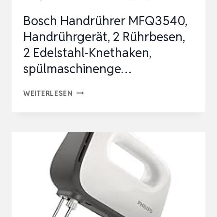
…
Bosch Handrührer MFQ3540,
Handrührgerät, 2 Rührbesen,
2 Edelstahl-Knethaken,
spülmaschinenge…
BOSCH
WEITERLESEN
HANDRÜHRER
MFQ3540,
HANDRÜHRGERÄT,
2
RÜHRBESEN,
2
EDELSTAHL-
KNETHAKEN,