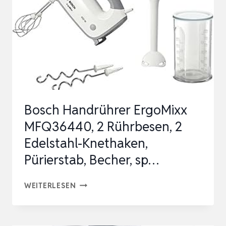
W,
5
GESCHWINDIGKEITEN
PLUS
TURBO
,‎21.41
…
Bosch Handrührer ErgoMixx
MFQ36440, 2 Rührbesen, 2
Edelstahl-Knethaken,
Pürierstab, Becher, sp…
BOSCH
WEITERLESEN
HANDRÜHRER
ERGOMIXX