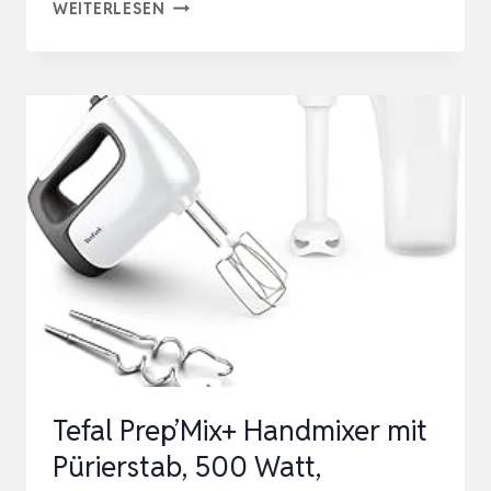
BRAUN
WEITERLESEN
MULTIMIX
5
HM
5137
HANDMIXER
–
HANDRÜHRGERÄT
MIT
STUFENLOSER
GESCHWINDIGKEITSREGELUNG,
…
Tefal Prep’Mix+ Handmixer mit
Pürierstab, 500 Watt,