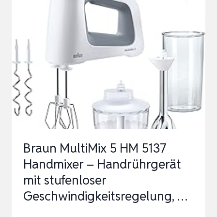
MFQ36440,
2
RÜHRBESEN,
2
EDELSTAHL-
KNETHAKEN,
PÜRIERSTAB,
BECHER,
SP…
Braun MultiMix 5 HM 5137
Handmixer – Handrührgerät
mit stufenloser
Geschwindigkeitsregelung, …