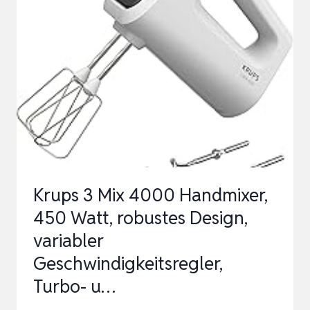
750
WATT,
GESCHWINDIGKEITSREGLER,
TURBOMODUS,
PULSFUNKTION,
MIXER,
ERG…
Krups 3 Mix 4000 Handmixer,
450 Watt, robustes Design,
variabler
Geschwindigkeitsregler,
Turbo- u…