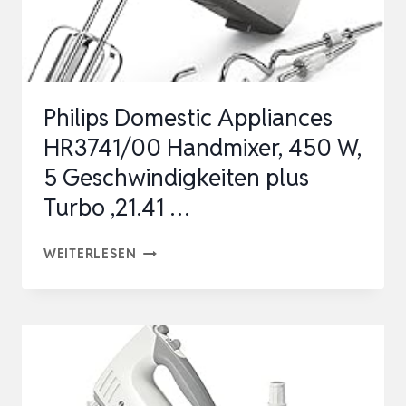
SPÜLMASCHINENGE…
Philips Domestic Appliances
HR3741/00 Handmixer, 450 W,
5 Geschwindigkeiten plus
Turbo ,‎21.41 …
PHILIPS
WEITERLESEN
DOMESTIC
APPLIANCES
HR3741/00
HANDMIXER,
450