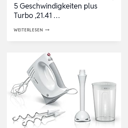
5 Geschwindigkeiten plus
Turbo ,‎21.41 …
PHILIPS
WEITERLESEN
DOMESTIC
APPLIANCES
HR3741/00
HANDMIXER,
450
W,
5
GESCHWINDIGKEITEN
PLUS
TURBO
,‎21.41