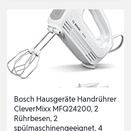
APPLIANCES
HR3741/00
HANDMIXER,
450
W,
5
GESCHWINDIGKEITEN
PLUS
TURBO
,‎21.41
…
Bosch Hausgeräte Handrührer
CleverMixx MFQ24200, 2
Rührbesen, 2
spülmaschinengeeignet, 4