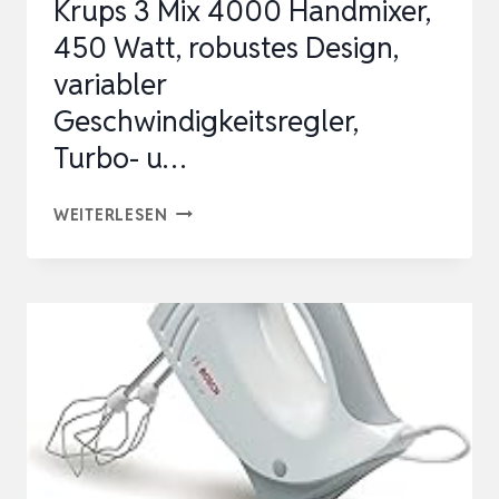
Krups 3 Mix 4000 Handmixer,
450 Watt, robustes Design,
variabler
Geschwindigkeitsregler,
Turbo- u…
KRUPS
WEITERLESEN
3
MIX
4000
HANDMIXER,
450
WATT,
ROBUSTES
DESIGN,