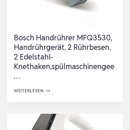
VARIABLER
GESCHWINDIGKEITSREGLER,
TURBO-
U…
Bosch Handrührer MFQ3530,
Handrührgerät, 2 Rührbesen,
2 Edelstahl-
Knethaken,spülmaschinengee
…
BOSCH
WEITERLESEN
HANDRÜHRER
MFQ3530,
HANDRÜHRGERÄT,
2