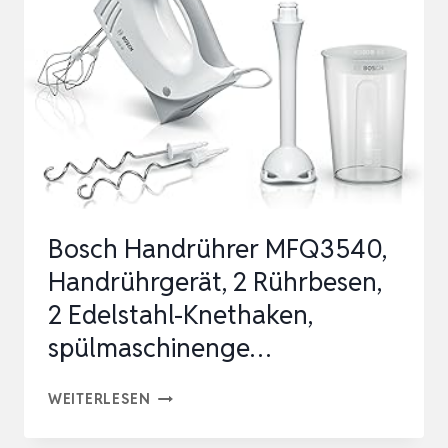
450
W,
5
GESCHWINDIGKEITEN
PLUS
TURBO
,‎21.41
…
Bosch Handrührer MFQ3540,
Handrührgerät, 2 Rührbesen,
2 Edelstahl-Knethaken,
spülmaschinenge…
BOSCH
WEITERLESEN
HANDRÜHRER