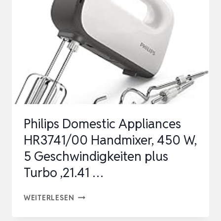
RÜHRBESEN,
2
EDELSTAHL-
KNETHAKEN,SPÜLMASCHINENGEE…
Philips Domestic Appliances
HR3741/00 Handmixer, 450 W,
5 Geschwindigkeiten plus
Turbo ,‎21.41 …
PHILIPS
WEITERLESEN
DOMESTIC