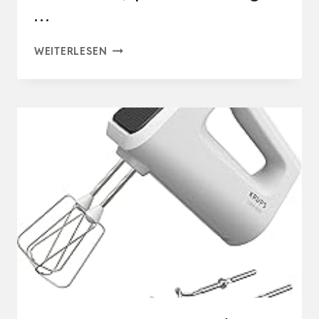
…
BOSCH
WEITERLESEN
HANDRÜHRER
MFQ3530,
HANDRÜHRGERÄT,
2
RÜHRBESEN,
2
EDELSTAHL-
KNETHAKEN,SPÜLMASCHINENGEE…