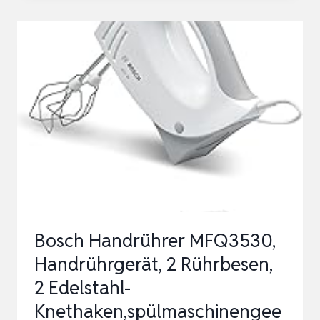
MFQ3540,
HANDRÜHRGERÄT,
2
RÜHRBESEN,
2
EDELSTAHL-
KNETHAKEN,
SPÜLMASCHINENGE…
Bosch Handrührer MFQ3530,
Handrührgerät, 2 Rührbesen,
2 Edelstahl-
Knethaken,spülmaschinengee