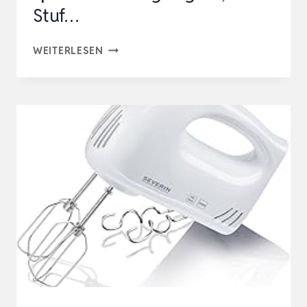
Stuf…
BOSCH
WEITERLESEN
HAUSGERÄTE
HANDRÜHRER
CLEVERMIXX
MFQ24200,
2
RÜHRBESEN,
2
SPÜLMASCHINENGEEIGNET,
4
STUF…