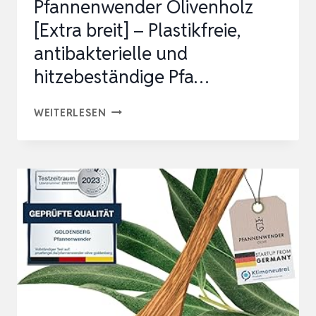
Pfannenwender Olivenholz
[Extra breit] – Plastikfreie,
antibakterielle und
hitzebeständige Pfa…
PFANNENWENDER
WEITERLESEN
OLIVENHOLZ
[EXTRA
BREIT]
–
PLASTIKFREIE,
ANTIBAKTERIELLE
UND
HITZEBESTÄNDIGE
PFA…