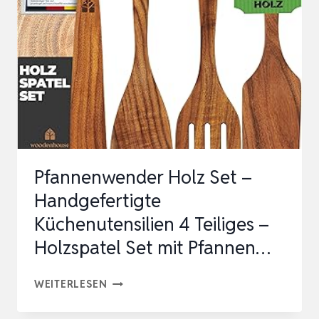
STÜCK,
30,5
CM
BAMBUS-
HOLZ-
KOCHLÖFFEL
&
PFANNENWENDER
Pfannenwender Holz Set –
PERF…
Handgefertigte
Küchenutensilien 4 Teiliges –
Holzspatel Set mit Pfannen…
PFANNENWENDER
WEITERLESEN
HOLZ