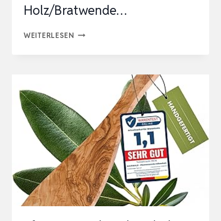
Holz/Bratwende…
DAS
WEITERLESEN
OLIVENHOLZBRETT®,
PFANNENWENDER
AUS
OLIVENHOLZ/PFANNESCHABER/PFANN
AUS
HOLZ/BRATWENDE…