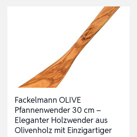
–
PREMIUM
PFANNENWENDER
–
MADE
IN
EUROPE
–
FEINSTES
OLIVENHOLZ
Fackelmann OLIVE
AUS
Pfannenwender 30 cm –
ITALIEN
Eleganter Holzwender aus
…
Olivenholz mit Einzigartiger