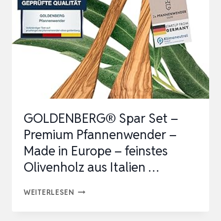
CM,
EIN
NATURPRODUKT
AUS
BUCHENHOLZ
GOLDENBERG® Spar Set –
Premium Pfannenwender –
Made in Europe – feinstes
Olivenholz aus Italien …
GOLDENBERG®
WEITERLESEN
SPAR
SET