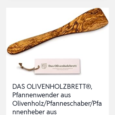
SET
–
HANDGEFERTIGTE
KÜCHENUTENSILIEN
4
TEILIGES
–
HOLZSPATEL
SET
MIT
PFANNEN…
DAS OLIVENHOLZBRETT®,
Pfannenwender aus
Olivenholz/Pfanneschaber/Pfa
nnenheber aus