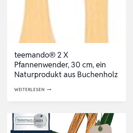
–
FEINSTES
OLIVENHOLZ
AUS
ITALIEN
–
teemando® 2 X
ROBUST,
Pfannenwender, 30 cm, ein
L…
Naturprodukt aus Buchenholz
TEEMANDO®
WEITERLESEN
2
X
PFANNENWENDER,
30