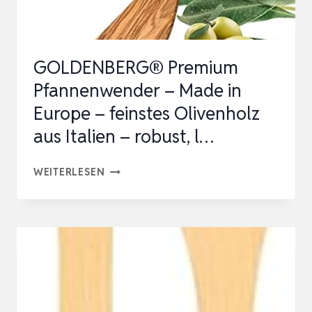
GOLDENBERG® Premium
Pfannenwender – Made in
Europe – feinstes Olivenholz
aus Italien – robust, l…
GOLDENBERG®
WEITERLESEN
PREMIUM
PFANNENWENDER
–
MADE
IN
EUROPE