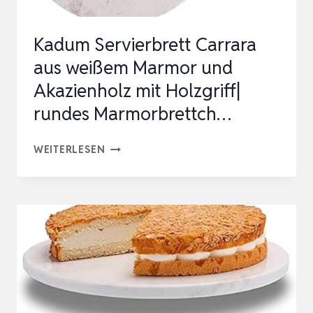
Kadum Servierbrett Carrara
aus weißem Marmor und
Akazienholz mit Holzgriff|
rundes Marmorbrettch…
KADUM
WEITERLESEN
SERVIERBRETT
CARRARA
AUS
WEISSEM M
ARMOR U
ND A
KAZIENHOLZ M