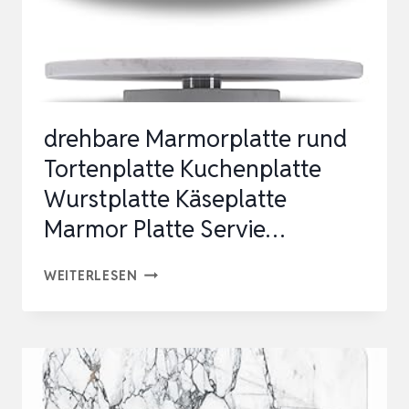
IT H
OLZGRIFF| R
UNDES M
ARMORBRETTCH…
drehbare Marmorplatte rund
Tortenplatte Kuchenplatte
Wurstplatte Käseplatte
Marmor Platte Servie…
DREHBARE
WEITERLESEN
MARMORPLATTE
RUND
TORTENPLATTE
KUCHENPLATTE