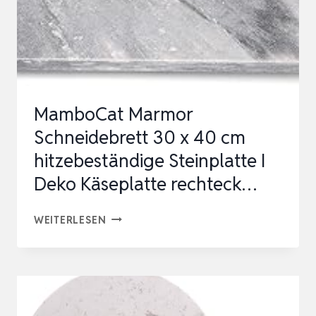
MamboCat Marmor
Schneidebrett 30 x 40 cm
hitzebeständige Steinplatte I
Deko Käseplatte rechteck…
MAMBOCAT
WEITERLESEN
MARMOR
SCHNEIDEBRETT
30
X