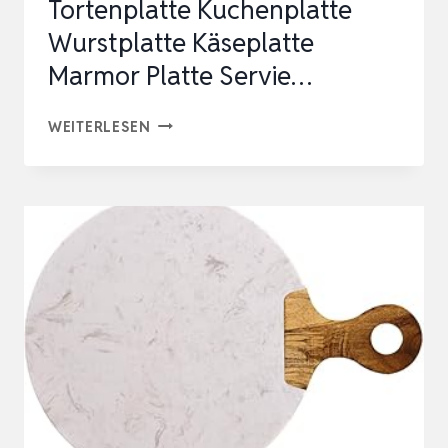
Tortenplatte Kuchenplatte
Wurstplatte Käseplatte
Marmor Platte Servie…
DREHBARE
WEITERLESEN
MARMORPLATTE
RUND
TORTENPLATTE
KUCHENPLATTE
WURSTPLATTE
KÄSEPLATTE
MARMOR
PLATTE
SERVIE…