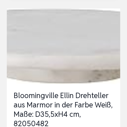
CARRARA
AUS
WEISSEM M
ARMOR U
ND A
KAZIENHOLZ M
IT H
OLZGRIFF| R
UNDES M
ARMORBRETTCH…
Bloomingville Ellin Drehteller
aus Marmor in der Farbe Weiß,
Maße: D35,5xH4 cm,
82050482