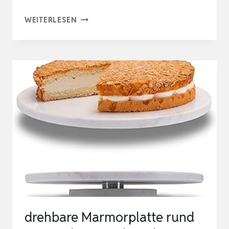
BLOOMINGVILLE
WEITERLESEN
ELLIN
DREHTELLER
AUS
MARMOR
IN
DER
FARBE
WEISS, M
ASSE: D3
5,5XH4 CM
, 82
050482
drehbare Marmorplatte rund