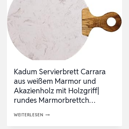
40
CM
HITZEBESTÄNDIGE
STEINPLATTE
I
DEKO
KÄSEPLATTE
RECHTECK…
Kadum Servierbrett Carrara
aus weißem Marmor und
Akazienholz mit Holzgriff|
rundes Marmorbrettch…
KADUM
WEITERLESEN
SERVIERBRETT