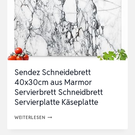
WURSTPLATTE
KÄSEPLATTE
MARMOR
PLATTE
SERVIE…
Sendez Schneidebrett
40x30cm aus Marmor
Servierbrett Schneidbrett
Servierplatte Käseplatte
SENDEZ
WEITERLESEN
SCHNEIDEBRETT
40X30CM