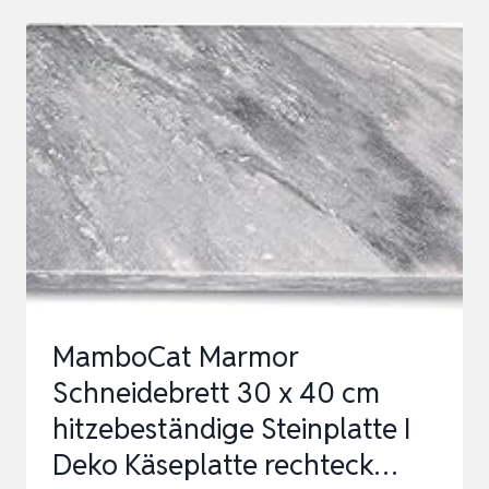
AUS
MARMOR
SERVIERBRETT
SCHNEIDBRETT
SERVIERPLATTE
KÄSEPLATTE
MamboCat Marmor
Schneidebrett 30 x 40 cm
hitzebeständige Steinplatte I
Deko Käseplatte rechteck…