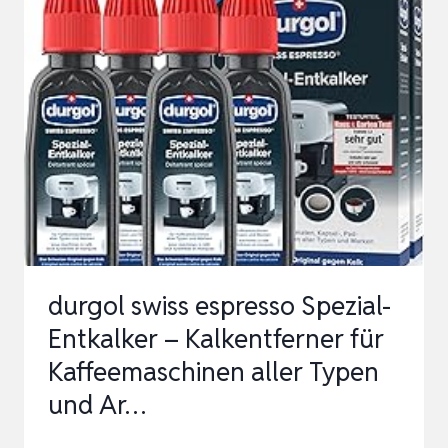
SPEZIAL-
ENTKALKER
–
KALKENTFERNER
FÜR
KAFFEEMASCHINEN
ALLER
TYPEN
UND
AR…
durgol swiss espresso Spezial-
Entkalker – Kalkentferner für
Kaffeemaschinen aller Typen
und Ar…