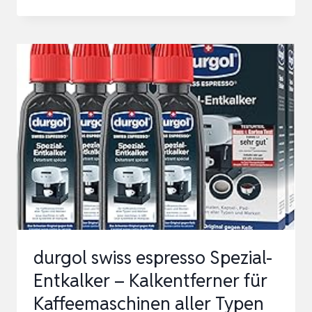
–
ECO-
212
–
ENTKALKER
FÜR
KAFFEEMASCHINEN
&
KAFFEEVOLLAUTOMATEN
–
1L
–
durgol swiss espresso Spezial-
UNIVERSAL
Entkalker – Kalkentferner für
KALKLÖSER…
Kaffeemaschinen aller Typen