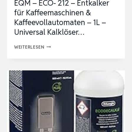
EQM – ECO- 212 – Entkalker
für Kaffeemaschinen &
Kaffeevollautomaten – 1L –
Universal Kalklöser…
EQM
WEITERLESEN
–
ECO-
212
–
ENTKALKER
FÜR
KAFFEEMASCHINEN
&
KAFFEEVOLLAUTOMATEN