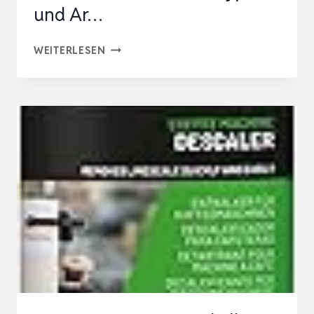
und Ar…
DURGOL
WEITERLESEN
SWISS
ESPRESSO
SPEZIAL-
ENTKALKER
–
KALKENTFERNER
FÜR
KAFFEEMASCHINEN
ALLER
TYPEN
UND
AR…