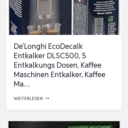
De’Longhi EcoDecalk
Entkalker DLSC500, 5
Entkalkungs Dosen, Kaffee
Maschinen Entkalker, Kaffee
Ma…
DE’LONGHI
WEITERLESEN
ECODECALK
ENTKALKER
DLSC500,