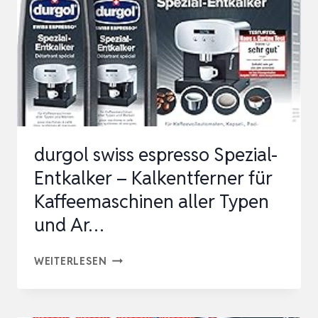
DOSEN,
KAFFEE
MASCHINEN
ENTKALKER,
KAFFEE
MA…
durgol swiss espresso Spezial-
Entkalker – Kalkentferner für
Kaffeemaschinen aller Typen
und Ar…
DURGOL
WEITERLESEN
SWISS
ESPRESSO