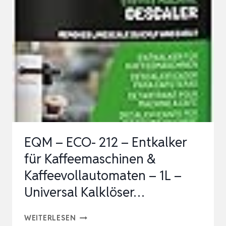
5
ENTKALKUNGS
DOSEN,
KAFFEE
MASCHINEN
ENTKALKER,
KAFFEE
MA…
EQM – ECO- 212 – Entkalker
für Kaffeemaschinen &
Kaffeevollautomaten – 1L –
Universal Kalklöser…
EQM
WEITERLESEN