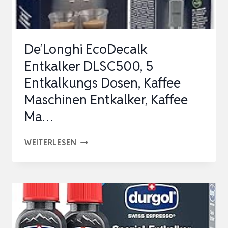
–
1L
–
De’Longhi EcoDecalk
UNIVERSAL
Entkalker DLSC500, 5
KALKLÖSER…
Entkalkungs Dosen, Kaffee
Maschinen Entkalker, Kaffee
Ma…
DE’LONGHI
WEITERLESEN
ECODECALK
ENTKALKER
DLSC500,
5
ENTKALKUNGS