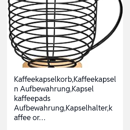
KAFFEEPADS,
KAPSELSPENDER
ROTIEREND
FÜR
40
ORIGINALLINE
KAPS…
Kaffeekapselkorb,Kaffeekapsel
n Aufbewahrung,Kapsel
kaffeepads
Aufbewahrung,Kapselhalter,k
affee or…