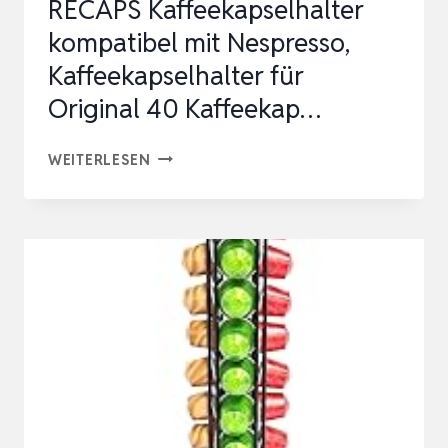
RECAPS Kaffeekapselhalter
kompatibel mit Nespresso,
Kaffeekapselhalter für
Original 40 Kaffeekap…
RECAPS
WEITERLESEN
KAFFEEKAPSELHALTER
KOMPATIBEL
MIT
NESPRESSO,
KAFFEEKAPSELHALTER
FÜR
ORIGINAL
40
KAFFEEKAP…