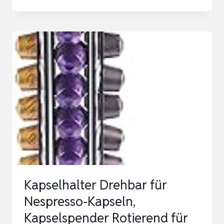
NESPRESSO
KAPSELN-
NESPRESSO
KAPSELHALTER
DREHBAR
FÜR
40
ORIGINALLINE
KAPSELN
(SCHWA…
Kapselhalter Drehbar für
Nespresso-Kapseln,
Kapselspender Rotierend für