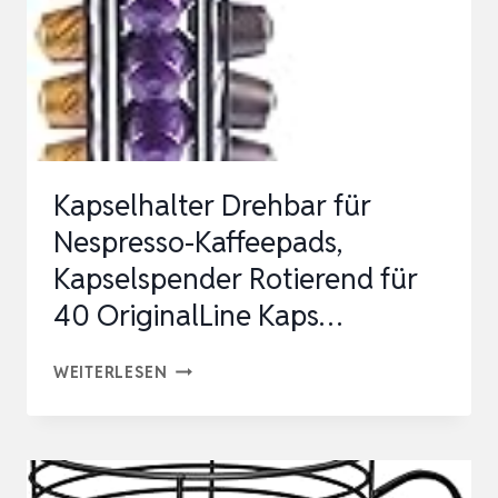
KAPSELN,
KAPSELSTÄNDER
FÜR
NESPR…
Kapselhalter Drehbar für
Nespresso-Kaffeepads,
Kapselspender Rotierend für
40 OriginalLine Kaps…
KAPSELHALTER
WEITERLESEN
DREHBAR
FÜR
NESPRESSO-