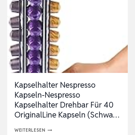
ZUR
AUFBEWAHRUNG
VON
NESPRESSO
ORIGINALLINE
KAFFEEKAPSELN,
KUNSTSTO…
Kapselhalter Nespresso
Kapseln-Nespresso
Kapselhalter Drehbar Für 40
OriginalLine Kapseln (Schwa…
KAPSELHALTER
WEITERLESEN