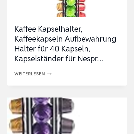
Kaffee Kapselhalter,
Kaffeekapseln Aufbewahrung
Halter für 40 Kapseln,
Kapselständer für Nespr…
KAFFEE
WEITERLESEN
KAPSELHALTER,
KAFFEEKAPSELN
AUFBEWAHRUNG
HALTER
FÜR
40