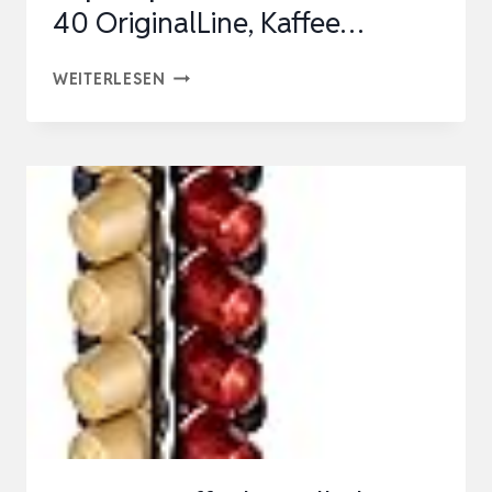
40 OriginalLine, Kaffee…
KAPSELHALTER
WEITERLESEN
DREHBAR
FÜR
NESPRESSO-
KAPSELN,
KAPSELSPENDER
ROTIEREND
FÜR
40
ORIGINALLINE,
KAFFEE…