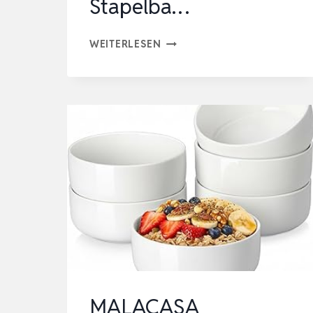
Stapelba…
6ER-
WEITERLESEN
SET
300ML
HOCHWERTIGER
KERAMIK
SCHALEN
–
IDEAL
FÜR
EIS,
DESSERTS,
SNACKS
UND
MALACASA