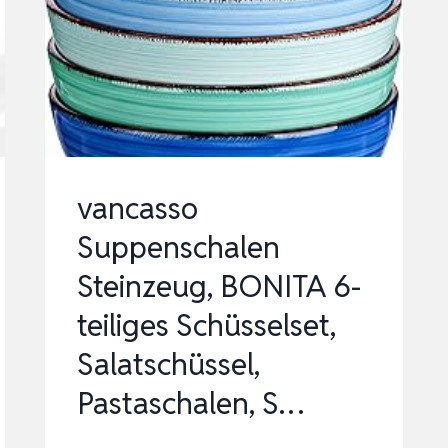
SCHALEN,
12,7
CM,
KINDERSCHALEN,
SPÜLM…
vancasso
Suppenschalen
Steinzeug, BONITA 6-
teiliges Schüsselset,
Salatschüssel,
Pastaschalen, S…