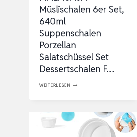
MEHR
Müslischalen 6er Set,
–
640ml
STAPELBA…
Suppenschalen
Porzellan
Salatschüssel Set
Dessertschalen F…
MALACASA
WEITERLESEN
MÜSLISCHALEN
6ER
SET,
640ML
SUPPENSCHALEN