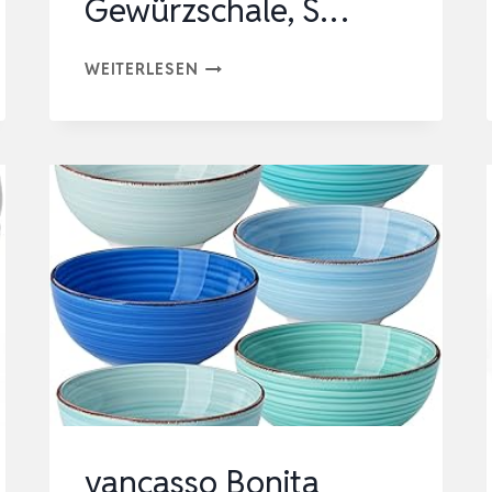
Gewürzschale, S…
NOVAJOY
WEITERLESEN
KERAMIK
DIPSCHALEN
X
6,
SAUCENSCHALEN
FÜR
SUSHI,
DIPSCHALEN
BLUME
FORM,
GEWÜRZSCHALE,
S…
vancasso Bonita