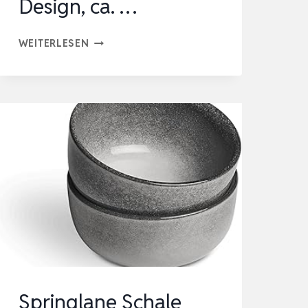
Design, ca. …
MORITZ
WEITERLESEN
&
MORITZ
ORGANIC
MÜSLISCHALEN
SET
6-
TEILIG
BEIGE,
STEINGUT
BOWLS
IM
MODERNEN
Springlane Schale