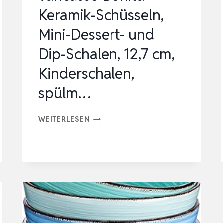
Keramik-Schüsseln,
Mini-Dessert- und
Dip-Schalen, 12,7 cm,
Kinderschalen,
spülm…
VANCASSO
WEITERLESEN
BONITA
KERAMIK-
SCHÜSSELN,
MINI-
DESSERT-
UND
DIP-