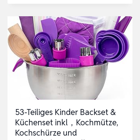
TEILIGES
KINDER
BACKSET
MIT
KINDERMESSER
SET
–
ECHTE
MONTESSORI
KÜCHENUTENSILIEN
UND
SICHERES…
53-Teiliges Kinder Backset &
Küchenset inkl，Kochmütze,
Kochschürze und