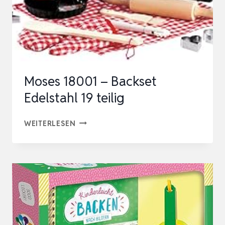
Moses 18001 – Backset
Edelstahl 19 teilig
MOSES
WEITERLESEN
18001
–
BACKSET
EDELSTAHL
19
TEILIG