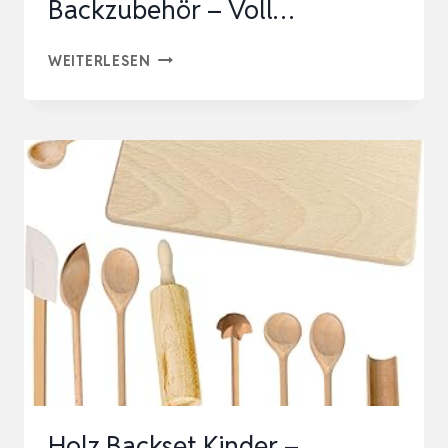
Backzubehör – Voll…
53-
WEITERLESEN
TEILIGES
KINDER
BACKSET
&
KÜCHENSET
INKL，
KOCHMÜTZE,
KOCHSCHÜRZE
UND
BACKZUBEHÖR
–
VOLL…
Holz Backset Kinder –