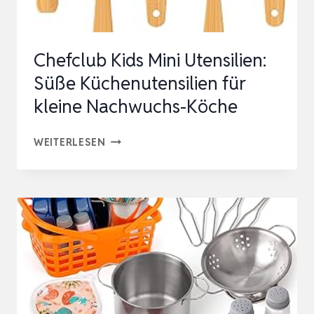
KINDERKÜCHE
ZUBEHÖR
Chefclub Kids Mini Utensilien:
ZUM
Süße Küchenutensilien für
B…
kleine Nachwuchs-Köche
CHEFCLUB
WEITERLESEN
KIDS
MINI
UTENSILIEN:
SÜSSE K
ÜCHENUTENSILIEN F
ÜR K
LEINE N
ACHWUCHS-K