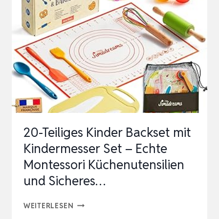
DAS
CLEVERE
BACK-
SET
FÜR
KINDER
AB
6
JAHREN:
20-Teiliges Kinder Backset mit
SET
Kindermesser Set – Echte
MIT
Montessori Küchenutensilien
5
und Sicheres…
MESSBEC…
20-
WEITERLESEN