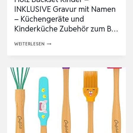
INKLUSIVE Gravur mit Namen
– Küchengeräte und
Kinderküche Zubehör zum B…
HOLZ
WEITERLESEN
BACKSET
KINDER
–
INKLUSIVE
GRAVUR
MIT
NAMEN
–
KÜCHENGERÄTE
UND