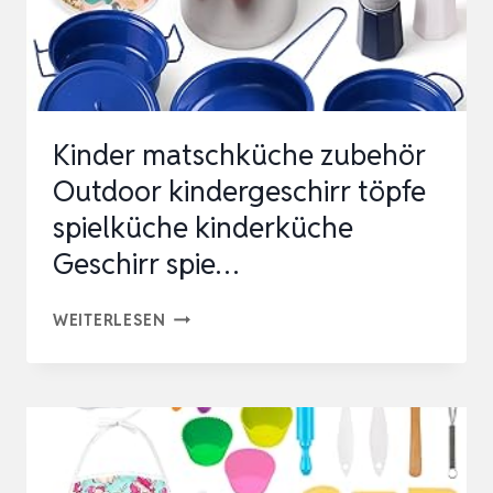
ÖCHE
Kinder matschküche zubehör
Outdoor kindergeschirr töpfe
spielküche kinderküche
Geschirr spie…
KINDER
WEITERLESEN
MATSCHKÜCHE
ZUBEHÖR
OUTDOOR
KINDERGESCHIRR
TÖPFE