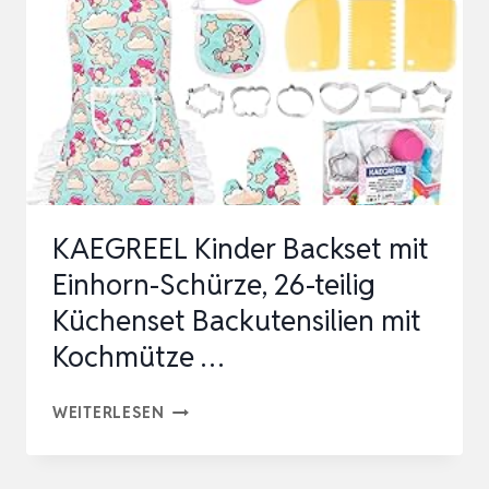
SPIELKÜCHE
KINDERKÜCHE
GESCHIRR
SPIE…
KAEGREEL Kinder Backset mit
Einhorn-Schürze, 26-teilig
Küchenset Backutensilien mit
Kochmütze …
KAEGREEL
WEITERLESEN
KINDER
BACKSET