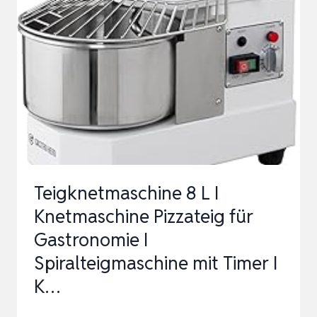
KOMMERZIELLE
SPIRALKNETMASCHINE
FÜR
PIZZA-
UND
BROTTEIG
–
AUTOMATISC…
Teigknetmaschine 8 L I
Knetmaschine Pizzateig für
Gastronomie I
Spiralteigmaschine mit Timer I
K…