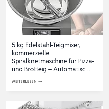
WEISS –
T
EIGKNETER –
P
ROFESSIONELL –
S
5 kg Edelstahl-Teigmixer,
PIRALKNETER M
kommerzielle
IT S
Spiralknetmaschine für Pizza-
…
und Brotteig – Automatisc…
5
WEITERLESEN
KG
EDELSTAHL-
TEIGMIXER,