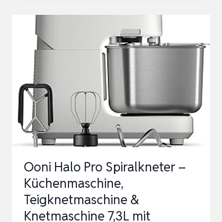
MIT
XL
10L
EDELSTAHLSCHÜSSEL
|
KNETMASCHINE
MIT
1500W
MOTOR
|
KNETMASC…
Ooni Halo Pro Spiralkneter –
Küchenmaschine,
Teigknetmaschine &
Knetmaschine 7,3L mit