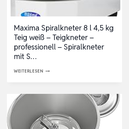
SICHERHEITSSYSTEM,
METAL…
Maxima Spiralkneter 8 l 4,5 kg
Teig weiß – Teigkneter –
professionell – Spiralkneter
mit S…
MAXIMA
WEITERLESEN
SPIRALKNETER
8
L
4,5
KG
TEIG