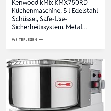
Kenwood kMix KMX750RD
Küchenmaschine, 5 l Edelstahl
Schüssel, Safe-Use-
Sicherheitssystem, Metal…
KENWOOD
WEITERLESEN
KMIX
KMX750RD
KÜCHENMASCHINE,
5
L
EDELSTAHL
SCHÜSSEL,
SAFE-
USE-