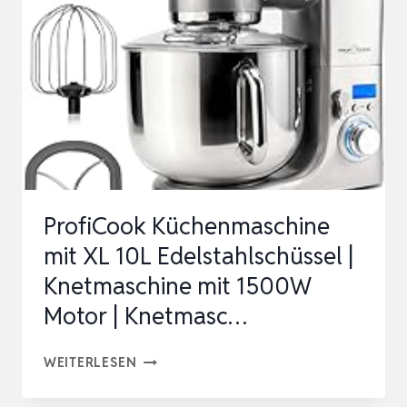
SCHÜSSEL
|
KNETMASCHINE
MIT
2500W
|
METALLGETRIEBE
UND
ProfiCook Küchenmaschine
LED…
mit XL 10L Edelstahlschüssel |
Knetmaschine mit 1500W
Motor | Knetmasc…
PROFICOOK
WEITERLESEN
KÜCHENMASCHINE