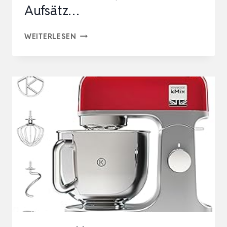
Aufsätz…
OONI
WEITERLESEN
HALO
PRO
SPIRALKNETER
–
KÜCHENMASCHINE,
TEIGKNETMASCHINE
&
KNETMASCHINE
7,3L
MIT
AUFSÄTZ…