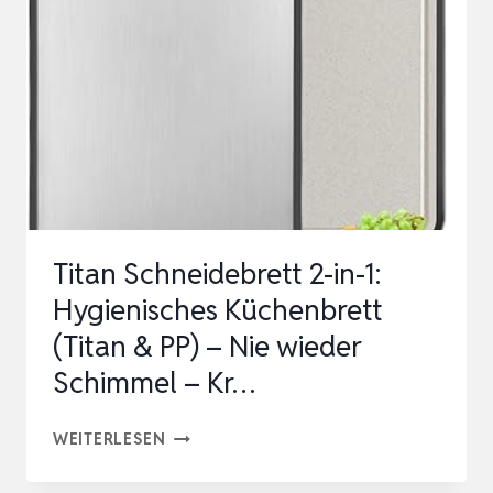
KÜCHE
SCHNEIDEBRETTER
BPA
FREI
MIT
SAFTRILLEN
LEICHT
ZU
Titan Schneidebrett 2-in-1:
G…
Hygienisches Küchenbrett
(Titan & PP) – Nie wieder
Schimmel – Kr…
TITAN
WEITERLESEN
SCHNEIDEBRETT