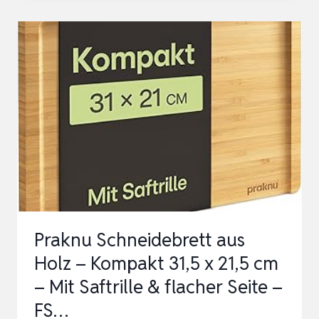
2-
IN-
1:
HYGIENISCHES
KÜCHENBRETT
(TITAN
&
PP)
–
NIE
WIEDER
Praknu Schneidebrett aus
SCHIMMEL
Holz – Kompakt 31,5 x 21,5 cm
–
– Mit Saftrille & flacher Seite –
KR…
FS…