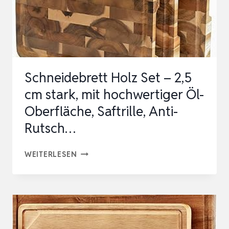
NATURHOLZ
MIT
GRIFFLOCH
–
NACHHALT…
Schneidebrett Holz Set – 2,5
cm stark, mit hochwertiger Öl-
Oberfläche, Saftrille, Anti-
Rutsch…
SCHNEIDEBRETT
WEITERLESEN
HOLZ
SET
–
2,5