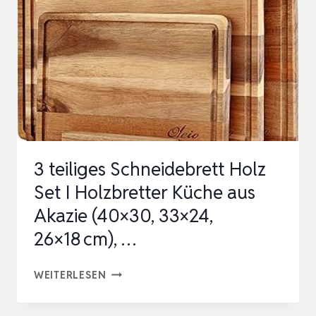
CM
STARK,
MIT
HOCHWERTIGER
ÖL-
OBERFLÄCHE,
SAFTRILLE,
ANTI-
3 teiliges Schneidebrett Holz
RUTSCH…
Set I Holzbretter Küche aus
Akazie (40×30, 33×24,
26×18 cm), …
3
WEITERLESEN
TEILIGES
SCHNEIDEBRETT