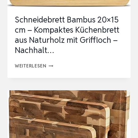
RGAN…
Schneidebrett Bambus 20×15
cm – Kompaktes Küchenbrett
aus Naturholz mit Griffloch –
Nachhalt…
SCHNEIDEBRETT
WEITERLESEN
BAMBUS
20×15
CM
–
KOMPAKTES
KÜCHENBRETT
AUS