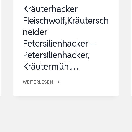
,8…
Kräuterhacker
Fleischwolf,Kräutersch
neider
Petersilienhacker –
Petersilienhacker,
Kräutermühl…
KRÄUTERHACKER
WEITERLESEN
FLEISCHWOLF,KRÄUTERSCHNEIDER
PETERSILIENHACKER
–
PETERSILIENHACKER,
KRÄUTERMÜHL…