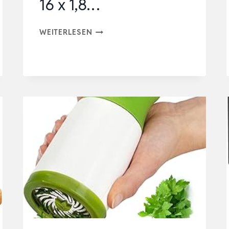
16 x 1,8…
KESPER
WEITERLESEN
|
KRÄUTERSCHNEIDEBRETT
MIT
WIEGEMESSER,
MATERIAL:
BAMBUS,
EDELSTAHL,
MASSE: 1
6 X
1
6 X
1