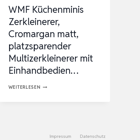
CM,
WMF Küchenminis
KRÄUTERSCHNEIDEBRETT,
Zerkleinerer,
SC…
Cromargan matt,
platzsparender
Multizerkleinerer mit
Einhandbedien…
WMF
WEITERLESEN
KÜCHENMINIS
ZERKLEINERER,
CROMARGAN
MATT,
PLATZSPARENDER
Impressum
Datenschutz