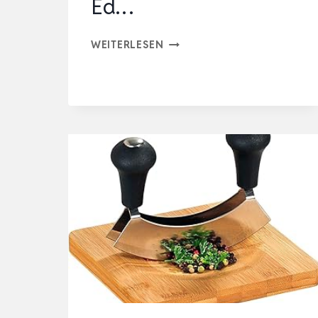
Ed…
ROMMELSBACHER
WEITERLESEN
MULTI
ZERKLEINERER
MZ
400
–
KRAFTVOLLER
MOTOR,
4-
FLÜGELIGES
SPEZIALMESSER
AUS
ED…