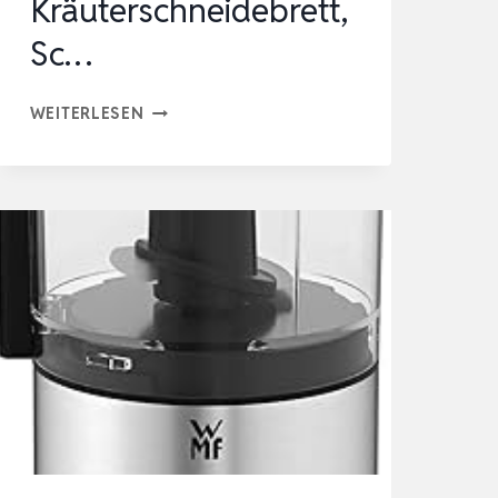
Kräuterschneidebrett,
Sc…
ZELLER
WEITERLESEN
25295
KRÄUTERBRETT
MIT
WIEGEMESSER,
BAMBUS,
CA.
20
X
20
X
2