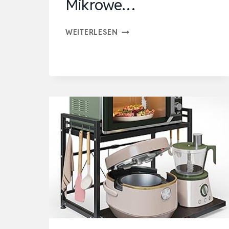
Mikrowe…
VERSTELLBARES
WEITERLESEN
MIKROWELLENREGAL,
2-
STUFIG
ERWEITERBARES
KÜCHEN
MIKROWELLE
STÄNDER
REGAL,
MIKROWE…