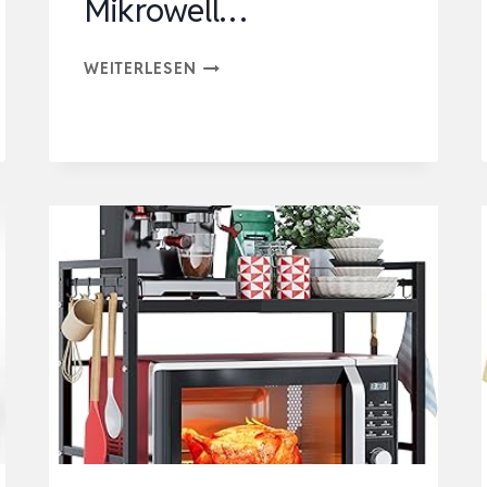
Mikrowell…
HELDENWUNDER
WEITERLESEN
MIKROWELLENREGAL
KÜCHENREGAL
STEHEND
STAHL
(2-
STUFIG)
|
MIKROWELLEN
REGAL
MIKROWELL…