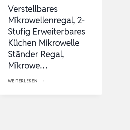
Verstellbares
Mikrowellenregal, 2-
Stufig Erweiterbares
Küchen Mikrowelle
Ständer Regal,
Mikrowe…
VERSTELLBARES
WEITERLESEN
MIKROWELLENREGAL,
2-
STUFIG
ERWEITERBARES
KÜCHEN
ER