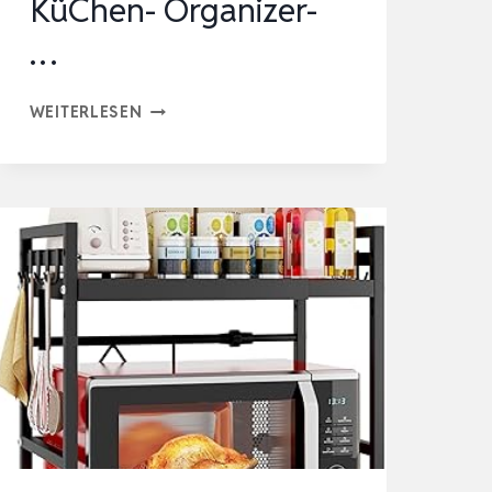
KüChen- Organizer-
…
MIKROWELLEN
WEITERLESEN
REGAL
2-
STUFIGES
ERWEITERBARES
MIKROWELLENSTÄNDER
GEWÜRZREGAL
KÜCHEN-
ORGANIZER-
…