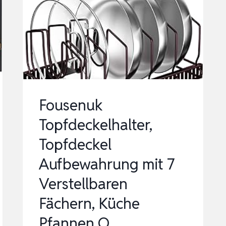
FÜR
AR…
…
Fousenuk
Topfdeckelhalter,
Topfdeckel
Aufbewahrung mit 7
Verstellbaren
Fächern, Küche
Pfannen O…