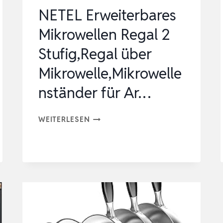
NETEL Erweiterbares
Mikrowellen Regal 2
Stufig,Regal über
Mikrowelle,Mikrowelle
nständer für Ar…
NETEL
WEITERLESEN
ERWEITERBARES
MIKROWELLEN
REGAL
2
STUFIG,REGAL
ÜBER
MIKROWELLE,MIKROWELLENSTÄND