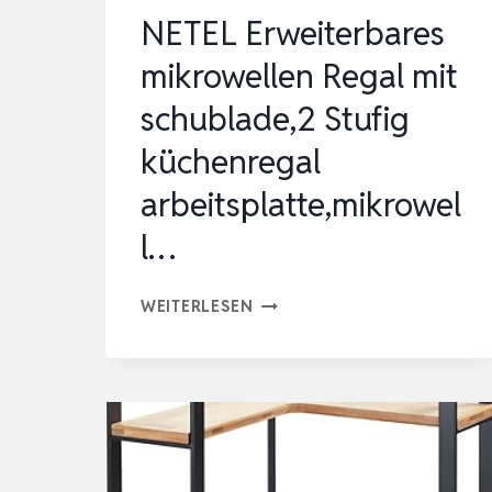
NETEL Erweiterbares
mikrowellen Regal mit
schublade,2 Stufig
küchenregal
arbeitsplatte,mikrowel
l…
NETEL
WEITERLESEN
ERWEITERBARES
MIKROWELLEN
REGAL
MIT
SCHUBLADE,2