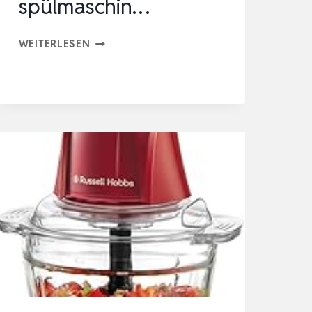
spülmaschin…
BOSCH
WEITERLESEN
KOMPAKT-
KÜCHENMASCHINE
MULTI
TALENT
3,
50
FUNKTIONEN,
2,3
L
SCHÜSSEL,
MIXER,
SPÜLMASCHIN…