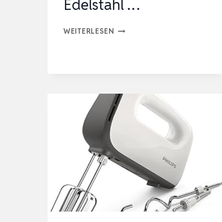
Edelstahl …
BESROY
WEITERLESEN
STABMIXER
SET
5
IN
1,
1100W
PÜRIERSTAB
ELEKTRISCH,
STUFENLOSE
GESCHWINDIGKEIT,
EDELSTAHL
…