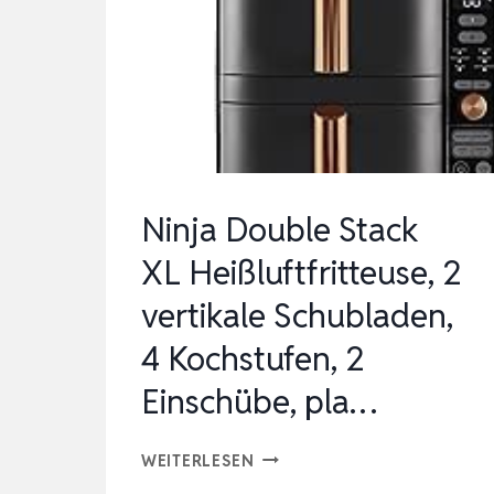
W,
5
GESCHWINDIGKEITEN
PLUS
TURBO
,‎21.41
…
Ninja Double Stack
XL Heißluftfritteuse, 2
vertikale Schubladen,
4 Kochstufen, 2
Einschübe, pla…
NINJA
WEITERLESEN
DOUBLE