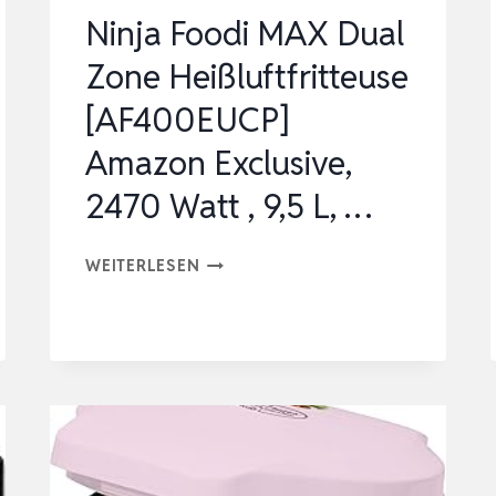
Ninja Foodi MAX Dual
Zone Heißluftfritteuse
[AF400EUCP]
Amazon Exclusive,
‎2470 Watt , 9,5 L, …
NINJA
WEITERLESEN
FOODI
MAX
DUAL
ZONE
HEISSLUFTFRITTEUSE [
AF400EUCP] A
MAZON E