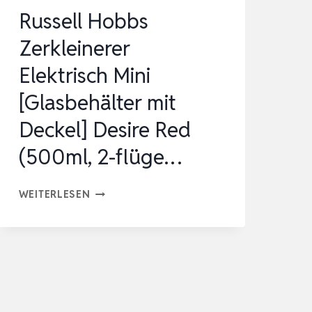
Russell Hobbs
Zerkleinerer
Elektrisch Mini
[Glasbehälter mit
Deckel] Desire Red
(500ml, 2-flüge…
RUSSELL
WEITERLESEN
HOBBS
ZERKLEINERER
ELEKTRISCH
MINI
[GLASBEHÄLTER