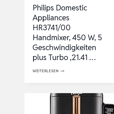
Philips Domestic
Appliances
HR3741/00
Handmixer, 450 W, 5
Geschwindigkeiten
plus Turbo ,‎21.41 …
PHILIPS
WEITERLESEN
DOMESTIC
APPLIANCES
HR3741/00
HANDMIXER,
450