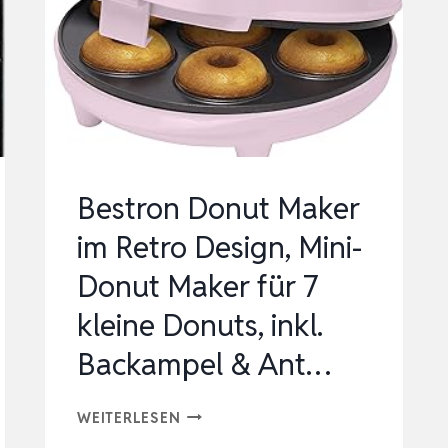
XCLUSIVE, ‎
2470 W
ATT ,
9
,5 L
, …
Bestron Donut Maker
im Retro Design, Mini-
Donut Maker für 7
kleine Donuts, inkl.
Backampel & Ant…
BESTRON
WEITERLESEN
DONUT