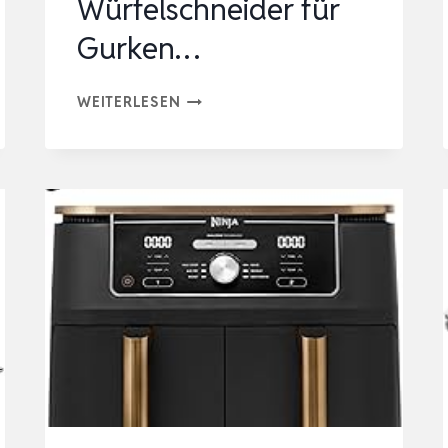
Würfelschneider für
Gurken…
FULLSTAR
WEITERLESEN
GEMÜSESCHNEIDER
UND
MANDOLINE
GEMÜSEHOBEL
–
JULIENNE-
UND
WÜRFELSCHNEIDER
FÜR
GURKEN…