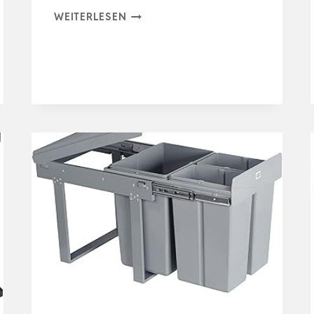
SVITA
WEITERLESEN
TC3X8
KÜCHEN-
EIMER
24
LITER
3X
8L
EDELSTAHL
DREIFACH
ABFALLEIMER
3ER-
MÜLLEIMER
MÜLLTRENN…