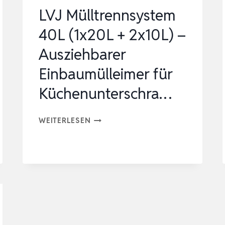
LVJ Mülltrennsystem
40L (1x20L + 2x10L) –
Ausziehbarer
Einbaumülleimer für
Küchenunterschra…
LVJ
WEITERLESEN
MÜLLTRENNSYSTEM
40L
(1X20L
+
2X10L)
–
AUSZIEHBARER