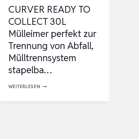
CURVER READY TO
COLLECT 30L
Mülleimer perfekt zur
Trennung von Abfall,
Mülltrennsystem
stapelba…
CURVER
WEITERLESEN
READY
TO
COLLECT
30L
MÜLLEIMER