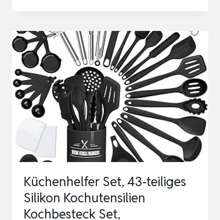
SET,
12-
TEILIGES
SILIKON
KOCHUTENSILIEN
KOCHBESTECK
SET,
HITZEBESTÄNDIGER
KOCHGESC…
Küchenhelfer Set, 43-teiliges
Silikon Kochutensilien
Kochbesteck Set,