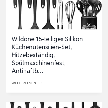
Wildone 15-teiliges Silikon
Küchenutensilien-Set,
Hitzebeständig,
Spülmaschinenfest,
Antihaftb…
WILDONE
WEITERLESEN
15-
TEILIGES
SILIKON