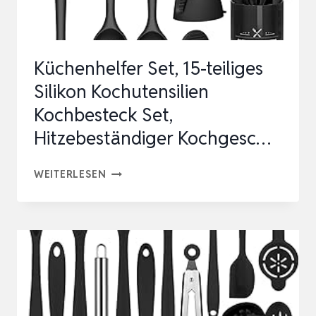
…
Küchenhelfer Set, 15-teiliges
Silikon Kochutensilien
Kochbesteck Set,
Hitzebeständiger Kochgesc…
KÜCHENHELFER
WEITERLESEN
SET,
15-
TEILIGES
SILIKON
KOCHUTENSILIEN
KOCHBESTECK