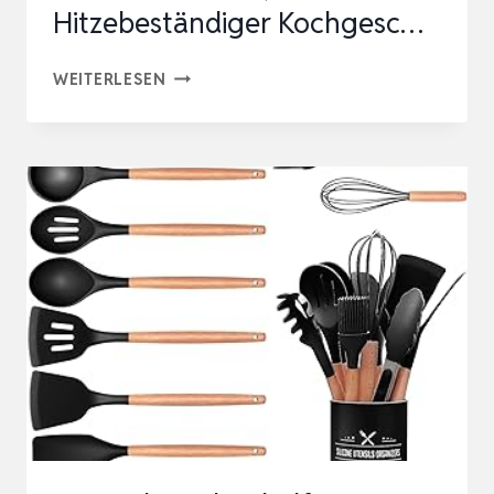
Hitzebeständiger Kochgesc…
KÜCHENHELFER
WEITERLESEN
SET,
43-
TEILIGES
SILIKON
KOCHUTENSILIEN
KOCHBESTECK
SET,
HITZEBESTÄNDIGER
KOCHGESC…