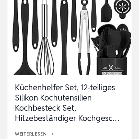
KÜCHENUTENSILIEN-
SET,
HITZEBESTÄNDIG,
SPÜLMASCHINENFEST,
ANTIHAFTB…
Küchenhelfer Set, 12-teiliges
Silikon Kochutensilien
Kochbesteck Set,
Hitzebeständiger Kochgesc…
KÜCHENHELFER
WEITERLESEN