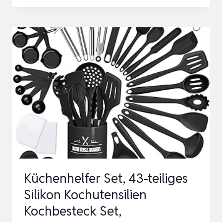
KÜCHENUTENSILIEN
SET
40
TEILIG,
KOCHUTENSILIEN
SET
MIT
UTENSILIENHALTER,
KOCHGESCHIRR
…
Küchenhelfer Set, 43-teiliges
Silikon Kochutensilien
Kochbesteck Set,