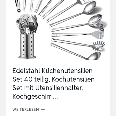
SILIKON
KOCHUTENSILIEN
KOCHBESTECK
SET,
HITZEBESTÄNDIGER
KOCHGESC…
Edelstahl Küchenutensilien
Set 40 teilig, Kochutensilien
Set mit Utensilienhalter,
Kochgeschirr …
EDELSTAHL
WEITERLESEN