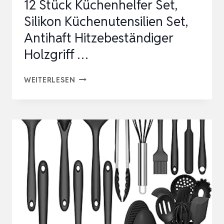
12 Stück Küchenhelfer Set,
Silikon Küchenutensilien Set,
Antihaft Hitzebeständiger
Holzgriff …
12
WEITERLESEN
STÜCK
KÜCHENHELFER
SET,
SILIKON
KÜCHENUTENSILIEN
SET,
ANTIHAFT
HITZEBESTÄNDIGER
HOLZGRIFF