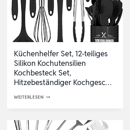
SET,
HITZEBESTÄNDIGER
KOCHGESC…
Küchenhelfer Set, 12-teiliges
Silikon Kochutensilien
Kochbesteck Set,
Hitzebeständiger Kochgesc…
KÜCHENHELFER
WEITERLESEN
SET,
12-
TEILIGES