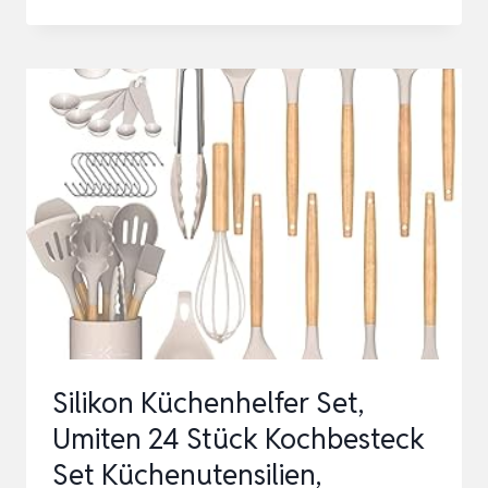
SET,
43-
TEILIGES
SILIKON
KOCHUTENSILIEN
KOCHBESTECK
SET,
HITZEBESTÄNDIGER
KOCHGESC…
Silikon Küchenhelfer Set,
Umiten 24 Stück Kochbesteck
Set Küchenutensilien,