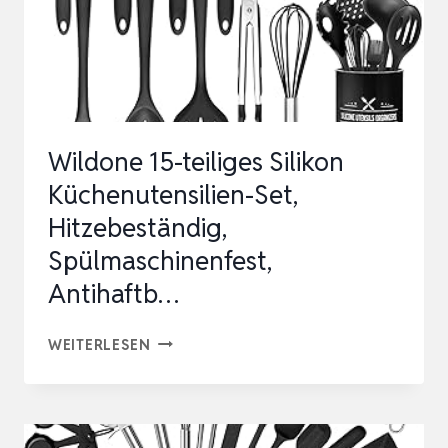
Wildone 15-teiliges Silikon
Küchenutensilien-Set,
Hitzebeständig,
Spülmaschinenfest,
Antihaftb…
WILDONE
WEITERLESEN
15-
TEILIGES
SILIKON