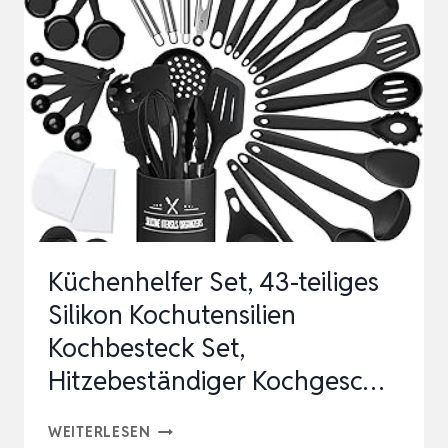
KÜCHENUTENSILIEN-
SET,
HITZEBESTÄNDIG,
SPÜLMASCHINENFEST,
ANTIHAFTB…
Küchenhelfer Set, 43-teiliges
Silikon Kochutensilien
Kochbesteck Set,
Hitzebeständiger Kochgesc…
KÜCHENHELFER
WEITERLESEN