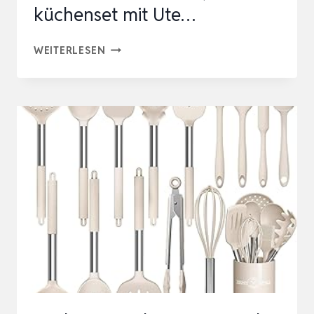
küchenset mit Ute…
SILIKON
WEITERLESEN
KÜCHENHELFER
SET,
UMITEN
24
STÜCK
KOCHBESTECK
SET
KÜCHENUTENSILIEN,
KÜCHENSET
MIT
UTE…