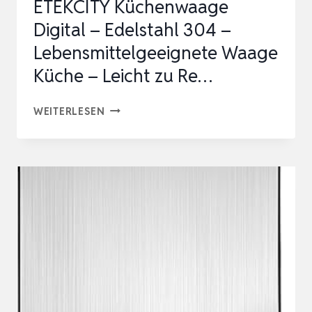
ETEKCITY Küchenwaage
Digital – Edelstahl 304 –
Lebensmittelgeeignete Waage
Küche – Leicht zu Re…
ETEKCITY
WEITERLESEN
KÜCHENWAAGE
DIGITAL
–
EDELSTAHL
304
–
LEBENSMITTELGEEIGNETE
WAAGE
KÜCHE