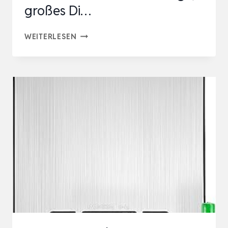
großes Di…
NUTRI
WEITERLESEN
FIT
DIGITALE
KÜCHENWAAGE,
ULTRADÜNN,
ELEKTRONISCHE
MULTIFUNKTIONSKÜCHENWAAGE,
GROSSES D
I…