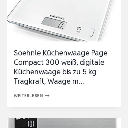
ISPLAY,DIGITALWAAGE, B
RIEFWAAGE M
IT G
ROSSER E…
Soehnle Küchenwaage Page
Compact 300 weiß, digitale
Küchenwaage bis zu 5 kg
Tragkraft, Waage m…
SOEHNLE
WEITERLESEN
KÜCHENWAAGE
PAGE
COMPACT