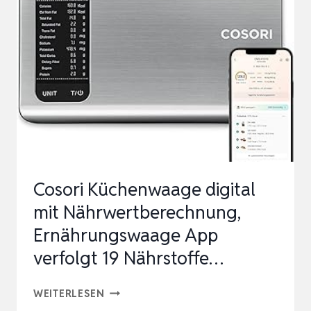
300
WEISS, D
IGITALE K
ÜCHENWAAGE B
IS Z
U 5
K
G T
RAGKRAFT, W
Cosori Küchenwaage digital
AAGE M
mit Nährwertberechnung,
…
Ernährungswaage App
verfolgt 19 Nährstoffe…
COSORI
WEITERLESEN