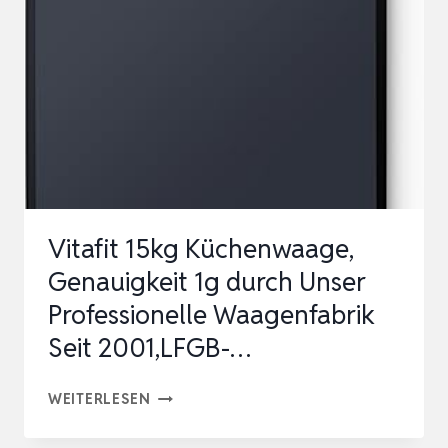
EDELSTAHL,
ULTRAFLACHE
ELEKTRONISCHE
KOCHWAAGE
LEBENSMITTELWA…
Vitafit 15kg Küchenwaage,
Genauigkeit 1g durch Unser
Professionelle Waagenfabrik
Seit 2001,LFGB-…
VITAFIT
WEITERLESEN
15KG