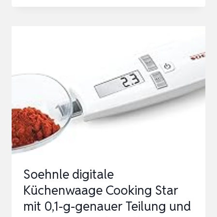
KÜCHENWAAGE
DIGITAL
MIT
NÄHRWERTBERECHNUNG,
ERNÄHRUNGSWAAGE
APP
VERFOLGT
19
NÄHRSTOFFE…
Soehnle digitale
Küchenwaage Cooking Star
mit 0,1-g-genauer Teilung und