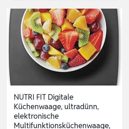
KÜCHENWAAGE,
GENAUIGKEIT
1G
DURCH
UNSER
PROFESSIONELLE
WAAGENFABRIK
SEIT
2001,LFGB-
…
NUTRI FIT Digitale
Küchenwaage, ultradünn,
elektronische
Multifunktionsküchenwaage,