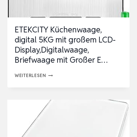
–
LEICHT
ZU
ETEKCITY Küchenwaage,
RE…
digital 5KG mit großem LCD-
Display,Digitalwaage,
Briefwaage mit Großer E…
ETEKCITY
WEITERLESEN
KÜCHENWAAGE,
DIGITAL
5KG
MIT
GROSSEM L
CD-D