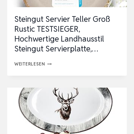
DEKORRAND,
MADE
Steingut Servier Teller Groß
IN
Rustic TESTSIEGER,
GERMANY
Hochwertige Landhausstil
Steingut Servierplatte,…
STEINGUT
WEITERLESEN
SERVIER
TELLER
GROSS R
USTIC T
ESTSIEGER, H
OCHWERTIGE L
ANDHAUSSTIL S