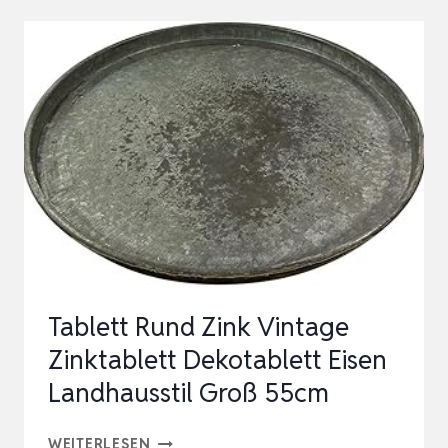
SERVIERPLATTEN-
SET
CASA,
2-
TEILG,
24×15,5
CM
UND
33×20
CM,
Tablett Rund Zink Vintage
CREME
Zinktablett Dekotablett Eisen
Landhausstil Groß 55cm
TABLETT
WEITERLESEN