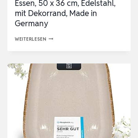
Essen, 50 x 36 cm, Edelstahl,
…
mit Dekorrand, Made in
Germany
APS
WEITERLESEN
381
TABLETT
SCHÖNER
ESSEN,
50
X
36
CM,
EDELSTAHL,
MIT