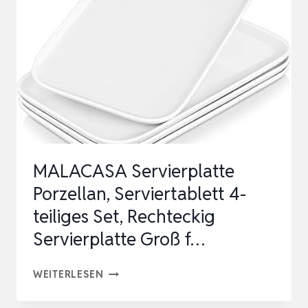
ANTIK
DEKO
OVAL
RUND
LANDHAUSSTIL
SHABBY
CHIC
SERVIERTABLETT
MALACASA Servierplatte
…
Porzellan, Serviertablett 4-
teiliges Set, Rechteckig
Servierplatte Groß f…
MALACASA
WEITERLESEN
SERVIERPLATTE