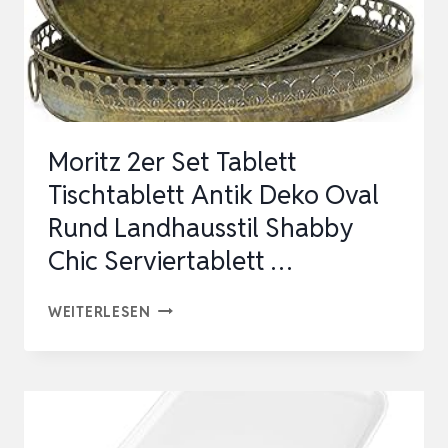
Moritz 2er Set Tablett
Tischtablett Antik Deko Oval
Rund Landhausstil Shabby
Chic Serviertablett …
MORITZ
WEITERLESEN
2ER
SET
TABLETT
TISCHTABLETT