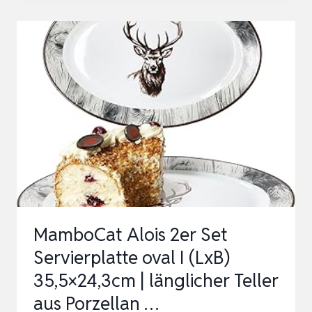
PORZELLAN,
SERVIERTABLETT
4-
TEILIGES
SET,
RECHTECKIG
SERVIERPLATTE
GROSS F
…
MamboCat Alois 2er Set
Servierplatte oval I (LxB)
35,5×24,3cm | länglicher Teller
aus Porzellan …