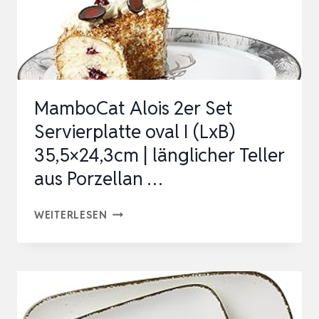
TEINGUT S
ERVIERPLATTE,…
MamboCat Alois 2er Set
Servierplatte oval I (LxB)
35,5×24,3cm | länglicher Teller
aus Porzellan …
MAMBOCAT
WEITERLESEN
ALOIS
2ER
SET
SERVIERPLATTE