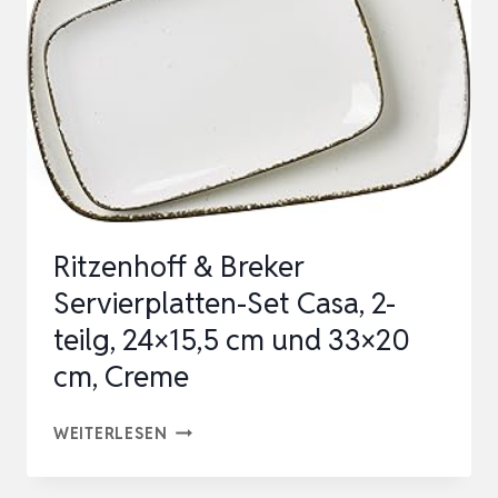
OVAL
I
(LXB)
35,5×24,3CM
|
LÄNGLICHER
TELLER
AUS
Ritzenhoff & Breker
PORZELLAN
Servierplatten-Set Casa, 2-
…
teilg, 24×15,5 cm und 33×20
cm, Creme
RITZENHOFF
WEITERLESEN
&
BREKER