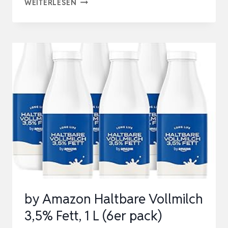
BY
WEITERLESEN
AMAZON
STAPELCHIPS
PAPRIKA,
175G
by Amazon Haltbare Vollmilch
3,5% Fett, 1 L (6er pack)