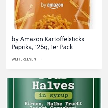
by Amazon Kartoffelsticks
Paprika, 125g, 1er Pack
BY
WEITERLESEN
AMAZON
KARTOFFELSTICKS
PAPRIKA,
125G,
1ER
PACK