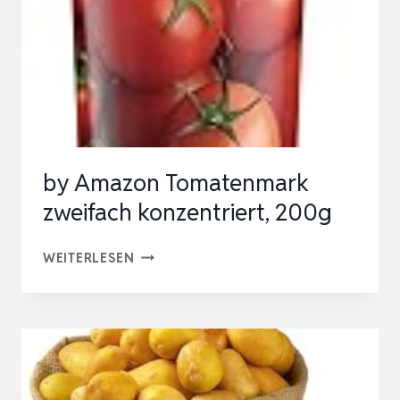
411G
by Amazon Tomatenmark
zweifach konzentriert, 200g
BY
WEITERLESEN
AMAZON
TOMATENMARK
ZWEIFACH
KONZENTRIERT,
200G