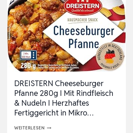
AUS
DER
AKTUELLEN
ERNTE
(FESTKOCHEND,
2,50
KG)
DREISTERN Cheeseburger
Pfanne 280g I Mit Rindfleisch
& Nudeln I Herzhaftes
Fertiggericht in Mikro…
DREISTERN
WEITERLESEN