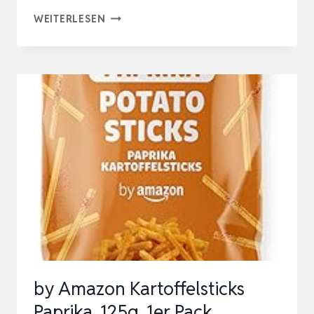
BY
WEITERLESEN
AMAZON
HALTBARE
VOLLMILCH
3,5%
FETT,
1
L
(6ER
PACK)
by Amazon Kartoffelsticks
Paprika, 125g, 1er Pack