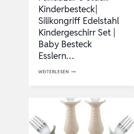
Kinderbesteck|
Silikongriff Edelstahl
Kindergeschirr Set |
Baby Besteck
Esslern…
PANDAEAR
WEITERLESEN
6
STÜCK
KINDERBESTECK|
SILIKONGRIFF
EDELSTAHL
KINDERGESCHIRR
SET