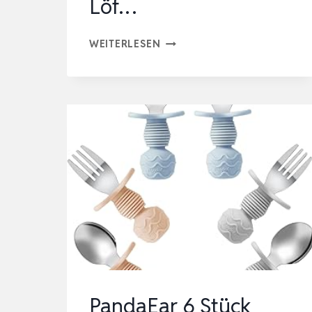
Löf…
PANDAEAR
WEITERLESEN
6
STÜCKE
KINDERBESTECK
ESSLERNBESTECK
AB
1
JAHR|
SILIKON
EDELSTAHL
BABY
BESTECKSET
LÖF…
PandaEar 6 Stück