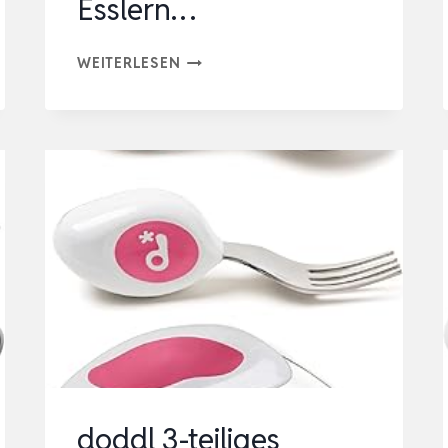
Esslern…
PANDAEAR
WEITERLESEN
6
STÜCK
KINDERBESTECK|
SILIKONGRIFF
EDELSTAHL
KINDERGESCHIRR
SET
|
BABY
BESTECK
ESSLERN…
doddl 3-teiliges