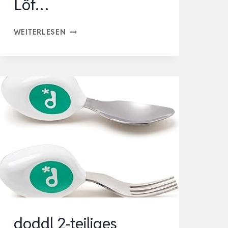
Löf…
PANDAEAR
WEITERLESEN
6
STÜCKE
KINDERBESTECK
ESSLERNBESTECK
AB
1
JAHR|
SILIKON
EDELSTAHL
BABY
BESTECKSET
LÖF…
doddl 2-teiliges