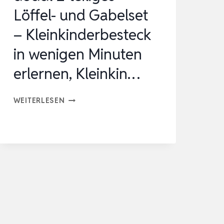
Löffel- und Gabelset
– Kleinkinderbesteck
in wenigen Minuten
erlernen, Kleinkin…
DODDL
WEITERLESEN
2-
TEILIGES
LÖFFEL-
UND
GABELSET
–
KLEINKINDERBESTECK
IN