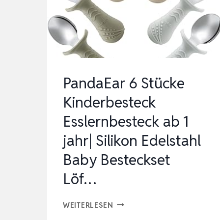
|
BABY
BESTECK
ESSLERN…
PandaEar 6 Stücke
Kinderbesteck
Esslernbesteck ab 1
jahr| Silikon Edelstahl
Baby Besteckset
Löf…
PANDAEAR
WEITERLESEN
6