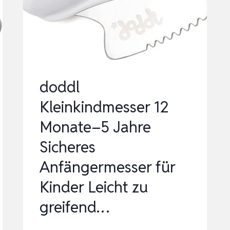
KLEINKINDERBESTECK
IN
WENIGEN
MINUTEN
ERLERNE…
doddl
Kleinkindmesser 12
Monate–5 Jahre
Sicheres
Anfängermesser für
Kinder Leicht zu
greifend…