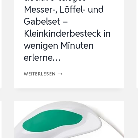
Messer-, Löffel- und
Gabelset –
Kleinkinderbesteck in
wenigen Minuten
erlerne…
DODDL
WEITERLESEN
3-
TEILIGES
MESSER-,
LÖFFEL-
UND
GABELSET
–