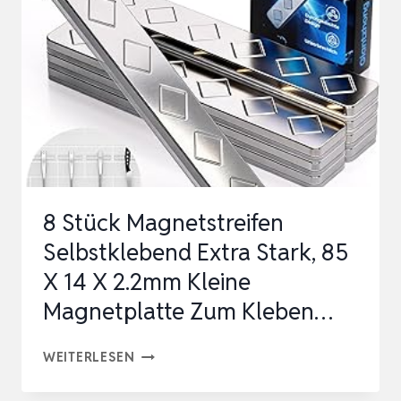
|
350X50MM
|
EDELSTAHL
|
INKL.
SCHRAUBEN
&
8 Stück Magnetstreifen
6
Selbstklebend Extra Stark, 85
STARKER
X 14 X 2.2mm Kleine
M…
Magnetplatte Zum Kleben…
8
WEITERLESEN
STÜCK