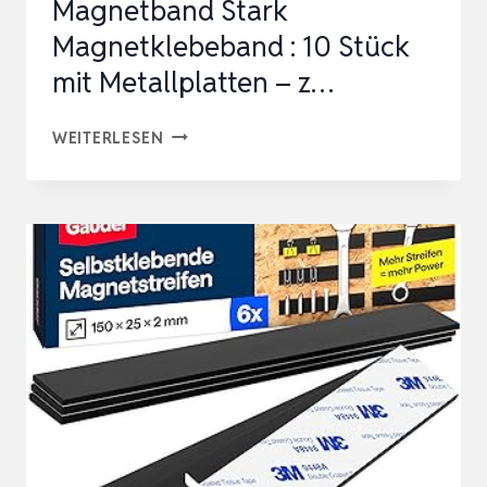
Magnetband Stark
Magnetklebeband : 10 Stück
mit Metallplatten – z…
MAGNETSTREIFEN
WEITERLESEN
SELBSTKLEBEND
MAGNETBAND
STARK
MAGNETKLEBEBAND
:
10
STÜCK
MIT
METALLPLATTEN
–