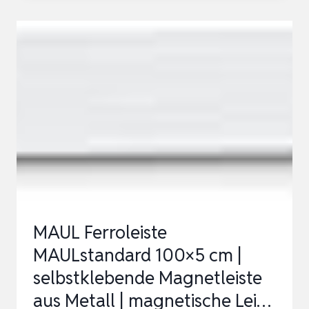
MAGNETSTREIFEN
SELBSTKLEBEND
EXTRA
STARK,
85
X
14
X
2.2MM
KLEINE
MAGNETPLATTE
MAUL Ferroleiste
ZUM
MAULstandard 100×5 cm |
KLEBEN…
selbstklebende Magnetleiste
aus Metall | magnetische Lei…