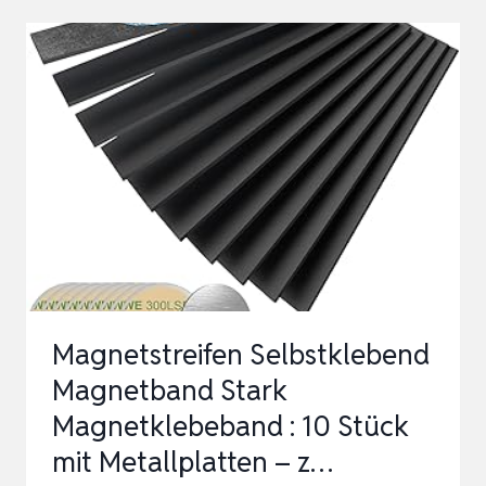
SELBSTKLEBEND
MAGNETLEISTEN
FOTOWAND
BÜRO
PINNWAND
MIT
10
STARKE
MA…
Magnetstreifen Selbstklebend
Magnetband Stark
Magnetklebeband : 10 Stück
mit Metallplatten – z…