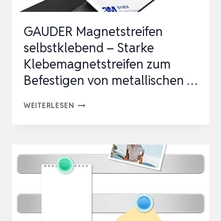
Z…
GAUDER Magnetstreifen
selbstklebend – Starke
Klebemagnetstreifen zum
Befestigen von metallischen …
GAUDER
WEITERLESEN
MAGNETSTREIFEN
SELBSTKLEBEND
–
STARKE
KLEBEMAGNETSTREIFEN
ZUM
BEFESTIGEN