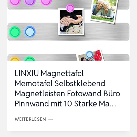
MAGNETLEISTEN,
30X3CM,
MIT
16
STARKE
MAGNETE
(4
FAR…
LINXIU Magnettafel
Memotafel Selbstklebend
Magnetleisten Fotowand Büro
Pinnwand mit 10 Starke Ma…
LINXIU
WEITERLESEN
MAGNETTAFEL
MEMOTAFEL