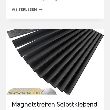
MAUL
WEITERLESEN
FERROLEISTE
MAULSTANDARD
100×5
CM
|
SELBSTKLEBENDE
MAGNETLEISTE
AUS
METALL
|
MAGNETISCHE
LEI…
Magnetstreifen Selbstklebend