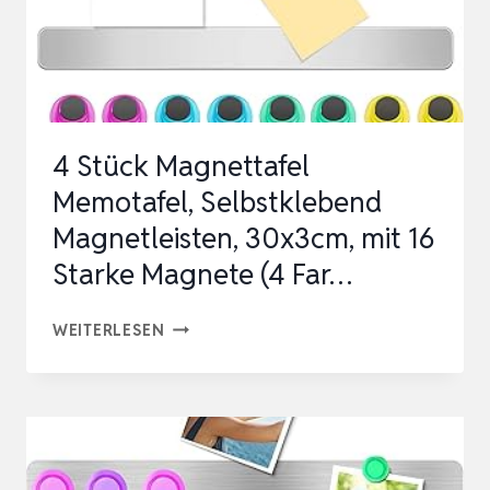
VON
METALLISCHEN
…
4 Stück Magnettafel
Memotafel, Selbstklebend
Magnetleisten, 30x3cm, mit 16
Starke Magnete (4 Far…
4
WEITERLESEN
STÜCK
MAGNETTAFEL
MEMOTAFEL,
SELBSTKLEBEND