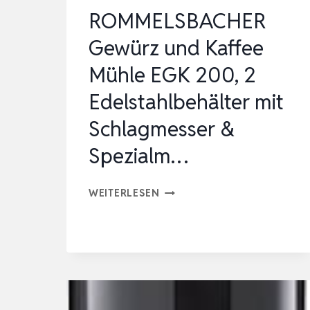
ROMMELSBACHER
Gewürz und Kaffee
Mühle EGK 200, 2
Edelstahlbehälter mit
Schlagmesser &
Spezialm…
ROMMELSBACHER
WEITERLESEN
GEWÜRZ
UND
KAFFEE
MÜHLE
EGK