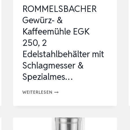
ROMMELSBACHER
Gewürz- &
Kaffeemühle EGK
250, 2
Edelstahlbehälter mit
Schlagmesser &
Spezialmes…
ROMMELSBACHER
WEITERLESEN
GEWÜRZ-
&
KAFFEEMÜHLE
EGK