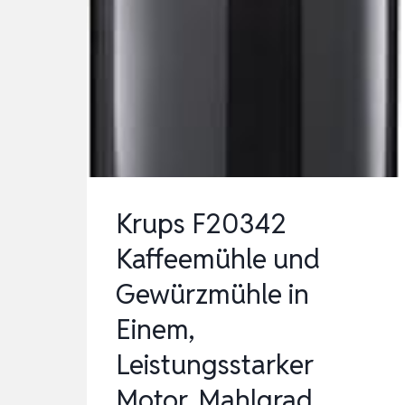
200,
2
EDELSTAHLBEHÄLTER
MIT
SCHLAGMESSER
&
SPEZIALM…
Krups F20342
Kaffeemühle und
Gewürzmühle in
Einem,
Leistungsstarker
Motor, Mahlgrad