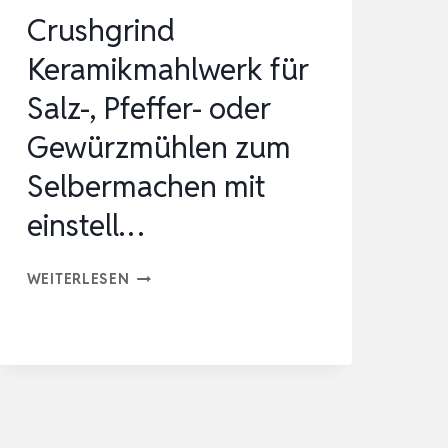
Crushgrind
Keramikmahlwerk für
Salz-, Pfeffer- oder
Gewürzmühlen zum
Selbermachen mit
einstell…
CRUSHGRIND
WEITERLESEN
KERAMIKMAHLWERK
FÜR
SALZ-,
PFEFFER-
ODER