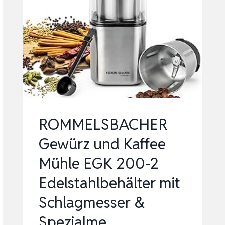
250,
2
EDELSTAHLBEHÄLTER
MIT
SCHLAGMESSER
&
SPEZIALMES…
ROMMELSBACHER
Gewürz und Kaffee
Mühle EGK 200-2
Edelstahlbehälter mit
Schlagmesser &
Spezialme…