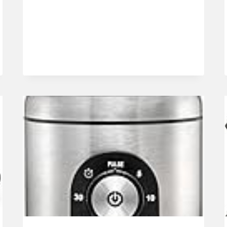
TSM6A013B,
75
GR,
SCHWARZ