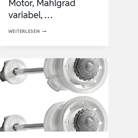
Motor, Mahlgrad
variabel, …
KRUPS
WEITERLESEN
F20342
KAFFEEMÜHLE
UND
GEWÜRZMÜHLE
IN
EINEM,
LEISTUNGSSTARKER
MOTOR,
MAHLGRAD
VARIABEL,
…