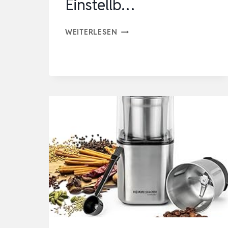
Einstellb…
AIGOSTAR
WEITERLESEN
KAFFEEMÜHLE
ELEKTRISCH,
BPA
FREI
200W
KAFFEEBOHNENMÜHLE
ELEKTRISCH,
MAHLGRAD
EINSTELLB…